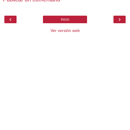
‹
›
Inicio
Ver versión web