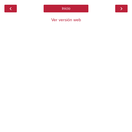
‹
›
Inicio
Ver versión web