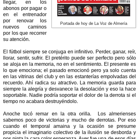
llegar, en los
abonos por pagar o
en el entrenador
por renovar los
Portada de hoy de La Voz de Almería
nuevos caminos
por los que recorrer
su atención.
El fútbol siempre se conjuga en infinitivo. Perder, ganar, reír,
llorar, sentir, sufrir. El pretérito puede ser perfecto pero sólo
se aloja en la memoria, no en el sentimiento. El presente es
lo que emociona; el pasado emocionó pero ya solo cuenta
en las vitrinas del club y en las estanterías empolvadas del
recuerdo. Ahí radica su atractivo. La memoria guarda para
siempre la alegría y desvanece la desolación y eso la hace
soportable. Nadie podría soportar el dolor de la derrota si el
tiempo no acabara destruyéndolo.
Anoche tocó remar en la otra orilla. Los almerienses
sabemos poco de victorias y mucho de derrotas. Por eso
cuando el temporal amaina y la ocasión se presume
propicia el imaginario colectivo de la ilusión se desborda y
nos pinta la cara color esperanza. Ayer fue una de esos días