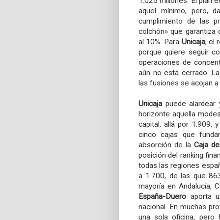
1.025 millones. El plan
aquel mínimo, pero, d
cumplimiento de las pr
colchón» que garantiza q
al 10%. Para
Unicaja
, el
porque quiere seguir co
operaciones de concent
aún no está cerrado. L
las fusiones se acojan a
Unicaja
puede alardear 
horizonte aquella mode
capital, allá por 1.909,
cinco cajas que fund
absorción de
la
Caja
de
posición del ranking fin
todas las regiones españ
a 1.700, de las que 86
mayoría en Andalucía, C
España-Duero
aporta un
nacional. En muchas pro
una sola oficina, pero