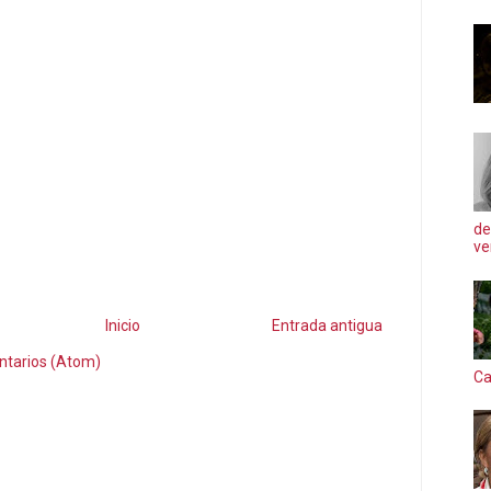
de
ve
Inicio
Entrada antigua
ntarios (Atom)
Ca