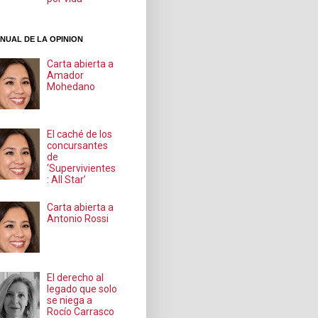
NUAL DE LA OPINION
Carta abierta a
Amador
Mohedano
El caché de los
concursantes
de
‘Supervivientes
: All Star’
Carta abierta a
Antonio Rossi
El derecho al
legado que solo
se niega a
Rocío Carrasco