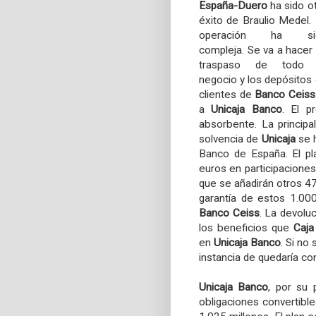
España-Duero
ha sido o
éxito de Braulio Medel.
operación ha si
compleja. Se va a hacer
traspaso de todo 
negocio y los depósitos
clientes de
Banco Ceiss
a
Unicaja
Banco
. El p
absorbente. La princip
solvencia de
Unicaja
se h
Banco de España. El pl
euros en participacione
que se añadirán otros 47
garantía de estos 1.00
Banco Ceiss
. La devolu
los beneficios que
Caja
en
Unicaja Banco
. Si no
instancia de quedaría con
Unicaja Banco
, por su 
obligaciones convertibl