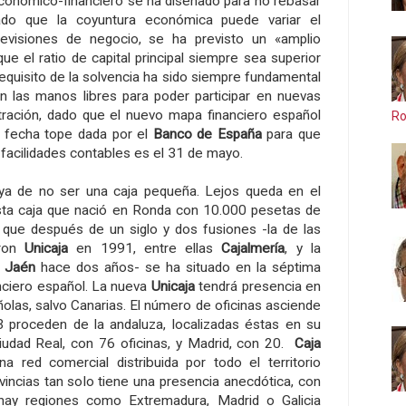
 económico-financiero se ha diseñado para no rebasar
ado que la coyuntura económica puede variar el
evisiones de negocio, se ha previsto un «amplio
ue el ratio de capital principal siempre sea superior
 requisito de la solvencia ha sido siempre fundamental
n las manos libres para poder participar en nuevas
ración, dado que el nuevo mapa financiero español
Ro
a fecha tope dada por el
Banco de España
para que
 facilidades contables es el 31 de mayo.
ya de no ser una caja pequeña. Lejos queda en el
sta caja que nació en Ronda con 10.000 pesetas de
 y que después de un siglo y dos fusiones -la de las
aron
Unicaja
en 1991, entre ellas
Cajalmería
, y la
 Jaén
hace dos años- se ha situado en la séptima
anciero español. La nueva
Unicaja
tendrá presencia en
olas, salvo Canarias. El número de oficinas asciende
3 proceden de la andaluza, localizadas éstas en su
iudad Real, con 76 oficinas, y Madrid, con 20.
Caja
a red comercial distribuida por todo el territorio
vincias tan solo tiene una presencia anecdótica, con
 hay regiones como Extremadura, Madrid o Galicia