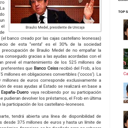
tro
 La
TOP S
do
 un
el
Braulio Medel, presidente de Unicaja
 de
(el banco creado por las cajas castellano leonesas)
recio de esta “venta” es el 30% de la sociedad
al preocupación de Braulio Medel de no empañar la
a conseguido gracias a las ayudas acordadas con el
an prevé el mantenimiento de los 525 millones de
s preferentes que
Banco Ceiss
recibió del Frob, a los
Ca
5 millones en obligaciones convertibles ('cocos'). La
0 millones de euros corresponde exclusivamente a
ción de esas ayudas al Estado se realizará en base a
 España-Duero
vaya recibiendo por su participación
 se pudieran devolver los préstamos, el Frob en última
 la participación de los castellano-leoneses.
parte, tendrá abierta una línea de disponibilidad de
es desde 375 millones de euros y hasta un límite de