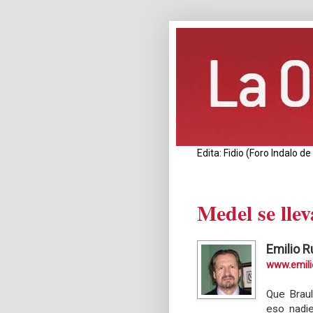
Edita: Fidio (Foro Indalo 
Medel se llev
Emilio R
www.emili
Que Braul
eso nadie