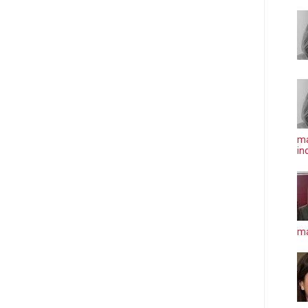
ma
in
má