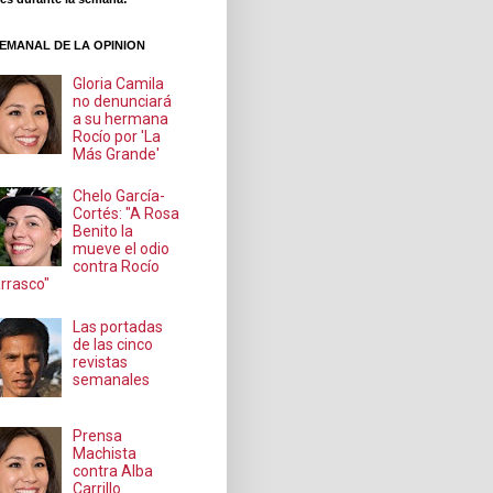
EMANAL DE LA OPINION
Gloria Camila
no denunciará
a su hermana
Rocío por 'La
Más Grande'
Chelo García-
Cortés: "A Rosa
Benito la
mueve el odio
contra Rocío
rrasco"
Las portadas
de las cinco
revistas
semanales
Prensa
Machista
contra Alba
Carrillo