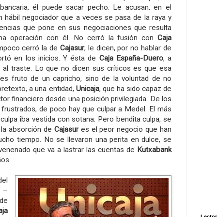
bancaria, él puede sacar pecho. Le acusan, en el
an hábil negociador que a veces se pasa de la raya y
gencias que pone en sus negociaciones que resulta
una operación con él. No cerró la fusión con
Caja
mpoco cerró la de
Cajasur
, le dicen, por no hablar de
ortó en los inicios. Y ésta de
Caja España-Duero
, a
 al traste. Lo que no dicen sus críticos es que esa
 es fruto de un capricho, sino de la voluntad de no
pretexto, a una entidad,
Unicaja
, que ha sido capaz de
ector financiero desde una posición privilegiada. De los
 frustrados, de poco hay que culpar a Medel. El más
a culpa iba vestida con sotana. Pero bendita culpa, se
 la absorción de
Cajasur
es el peor negocio que han
cho tiempo. No se llevaron una perita en dulce, se
venenado que va a lastrar las cuentas de
Kutxabank
ños.
el
 –
de
aja
Lector