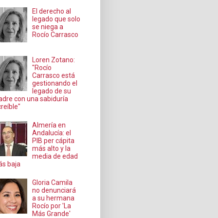
El derecho al
legado que solo
se niega a
Rocío Carrasco
Loren Zotano:
"Rocío
Carrasco está
gestionando el
legado de su
dre con una sabiduría
creíble"
Almería en
Andalucía: el
PIB per cápita
más alto y la
media de edad
s baja
Gloria Camila
no denunciará
a su hermana
Rocío por 'La
Más Grande'