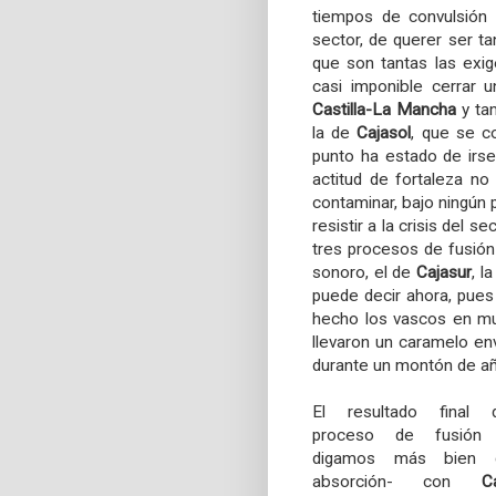
tiempos de convulsión 
sector, de querer ser t
que son tantas las exi
casi imponible cerrar 
Castilla-La Mancha
y ta
la de
Cajasol
, que se c
punto ha estado de irse
actitud de fortaleza no
contaminar, bajo ningún 
resistir a la crisis del s
tres procesos de fusión
sonoro, el de
Cajasur
, l
puede decir ahora, pues
hecho los vascos en mu
llevaron un caramelo en
durante un montón de a
El resultado final d
proceso de fusión
digamos más bien 
absorción- con
C