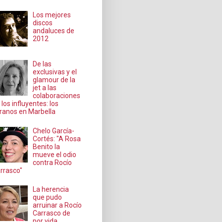
Los mejores
discos
andaluces de
2012
De las
exclusivas y el
glamour de la
jet a las
colaboraciones
 los influyentes: los
ranos en Marbella
Chelo García-
Cortés: "A Rosa
Benito la
mueve el odio
contra Rocío
rrasco"
La herencia
que pudo
arruinar a Rocío
Carrasco de
por vida