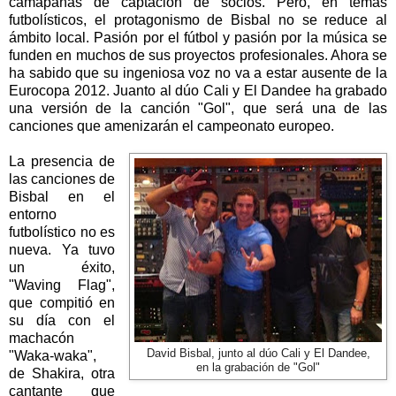
camapañas de captación de socios. Pero, en temas
futbolísticos, el protagonismo de Bisbal no se reduce al
ámbito local. Pasión por el fútbol y pasión por la música se
funden en muchos de sus proyectos profesionales. Ahora se
ha sabido que su ingeniosa voz no va a estar ausente de la
Eurocopa 2012. Juanto al dúo Cali y El Dandee ha grabado
una versión de la canción "Gol", que será una de las
canciones que amenizarán el campeonato europeo.
La presencia de
las canciones de
Bisbal en el
entorno
futbolístico no es
nueva. Ya tuvo
un éxito,
"Waving Flag",
que compitió en
su día con el
machacón
David Bisbal, junto al dúo Cali y El Dandee,
"Waka-waka",
en la grabación de "Gol"
de Shakira, otra
cantante que