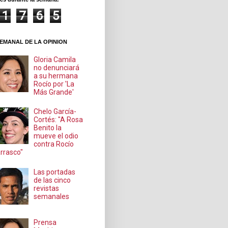
1
7
6
5
EMANAL DE LA OPINION
Gloria Camila
no denunciará
a su hermana
Rocío por 'La
Más Grande'
Chelo García-
Cortés: "A Rosa
Benito la
mueve el odio
contra Rocío
rrasco"
Las portadas
de las cinco
revistas
semanales
Prensa