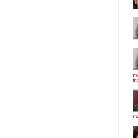
ma
in
má