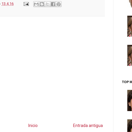
o
13.4.16
TOP M
Inicio
Entrada antigua