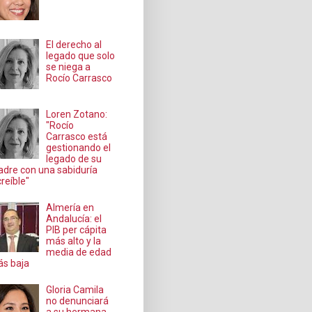
El derecho al
legado que solo
se niega a
Rocío Carrasco
Loren Zotano:
"Rocío
Carrasco está
gestionando el
legado de su
dre con una sabiduría
creíble"
Almería en
Andalucía: el
PIB per cápita
más alto y la
media de edad
s baja
Gloria Camila
no denunciará