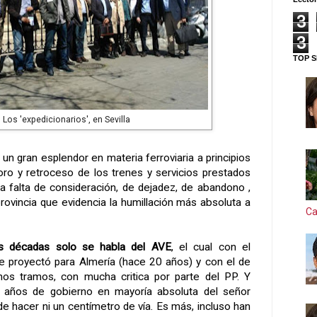
3
3
TOP S
Los 'expedicionarios', en Sevilla
un gran esplendor en materia ferroviaria a principios
ioro y retroceso de los trenes y servicios prestados
a falta de consideración, de dejadez, de abandono ,
rovincia que evidencia la humillación más absoluta a
Ca
os décadas solo se habla del AVE
, el cual con el
se proyectó para Almería (hace 20 años) y con el de
nos tramos, con mucha critica por parte del PP. Y
ro años de gobierno en mayoría absoluta del señor
de hacer ni un centímetro de vía. Es más, incluso han