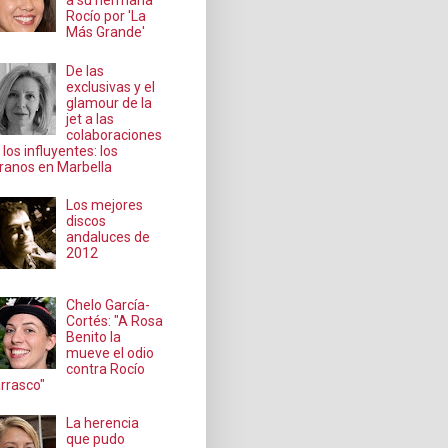
a su hermana
Rocío por 'La
Más Grande'
De las
exclusivas y el
glamour de la
jet a las
colaboraciones
 los influyentes: los
ranos en Marbella
Los mejores
discos
andaluces de
2012
Chelo García-
Cortés: "A Rosa
Benito la
mueve el odio
contra Rocío
rrasco"
La herencia
que pudo