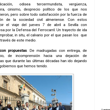
ndicación, odisea tercermundista, vergüenza,
nra, cinismo, desprecio político de los que nos
ieron, pero sobre todo satisfacción por la fuerza de
ión de la sociedad civil almeriense. Con estos
bir el viaje del jueves 7 de abril a Sevilla con
a por la Defensa del Ferrocarril. Un trayecto de ida
mprobar, in situ, el calvario por el que pasan los que
 través de este medio.
 con propuestas
. De madrugadas con entrega, de
io, de incomprensión hacia una dejación de
icas que durante las últimas décadas han ido dejando
 gobiernos que hemos tenido.
Lector