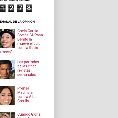
1
2
7
8
EMANAL DE LA OPINION
Chelo García-
Cortés: "A Rosa
Benito la
mueve el odio
contra Rocío
rrasco"
Las portadas
de las cinco
revistas
semanales
Prensa
Machista
contra Alba
Carrillo
Cuando Gloria