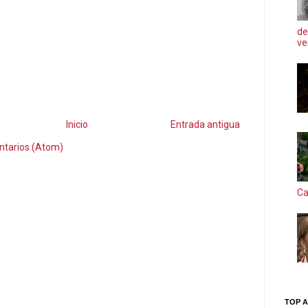
de
ve
Inicio
Entrada antigua
ntarios (Atom)
Ca
TOP A