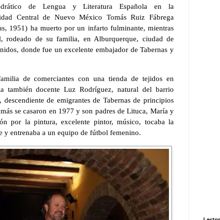
edrático de Lengua y Literatura Española en la
sidad Central de Nuevo México Tomás Ruiz Fábrega
as, 1951) ha muerto por un infarto fulminante, mientras
l, rodeado de su familia, en Alburquerque, ciudad de
idos, donde fue un excelente embajador de Tabernas y
amilia de comerciantes con una tienda de tejidos en
la también docente Luz Rodríguez, natural del barrio
 descendiente de emigrantes de Tabernas de principios
omás se casaron en 1977 y son padres de Lituca, María y
ión por la pintura, excelente pintor, músico, tocaba la
te y entrenaba a un equipo de fútbol femenino.
Lector