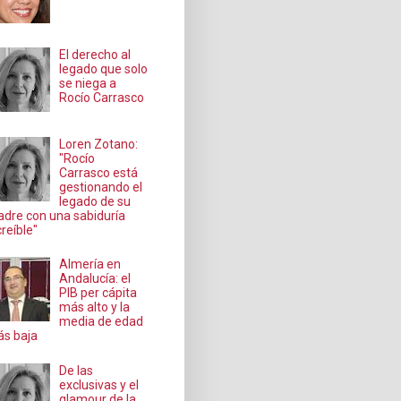
El derecho al
legado que solo
se niega a
Rocío Carrasco
Loren Zotano:
"Rocío
Carrasco está
gestionando el
legado de su
dre con una sabiduría
creíble"
Almería en
Andalucía: el
PIB per cápita
más alto y la
media de edad
s baja
De las
exclusivas y el
glamour de la