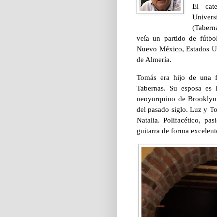
El cat
Univer
(Tabern
veía un partido de fútbo
Nuevo México, Estados Un
de Almería.
Tomás era hijo de una f
Tabernas. Su esposa es 
neoyorquino de Brooklyn,
del pasado siglo. Luz y T
Natalia.
Polifacético, pas
guitarra de forma excelen