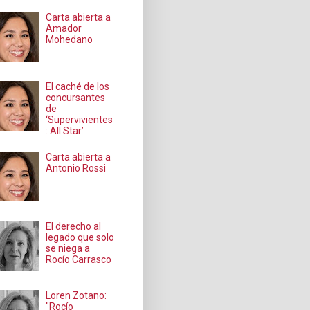
Carta abierta a
Amador
Mohedano
El caché de los
concursantes
de
‘Supervivientes
: All Star’
Carta abierta a
Antonio Rossi
El derecho al
legado que solo
se niega a
Rocío Carrasco
Loren Zotano:
"Rocío