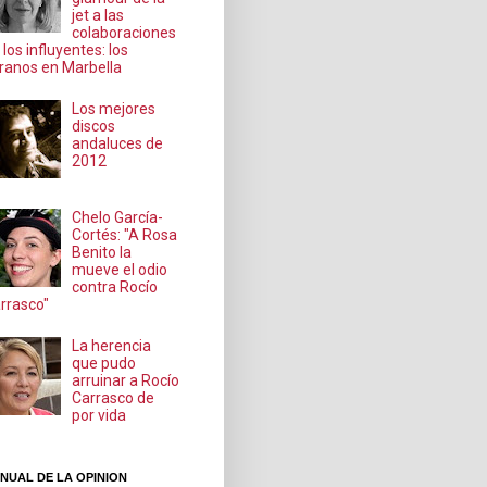
jet a las
colaboraciones
 los influyentes: los
ranos en Marbella
Los mejores
discos
andaluces de
2012
Chelo García-
Cortés: "A Rosa
Benito la
mueve el odio
contra Rocío
rrasco"
La herencia
que pudo
arruinar a Rocío
Carrasco de
por vida
NUAL DE LA OPINION