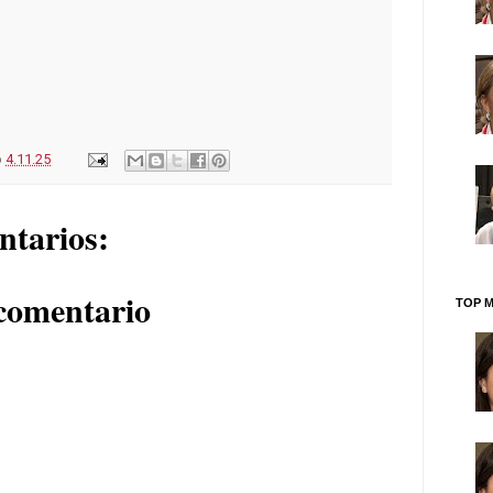
o
4.11.25
ntarios:
comentario
TOP M