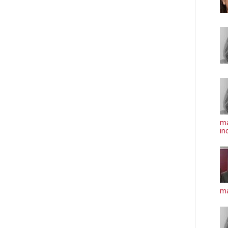
ma
in
má