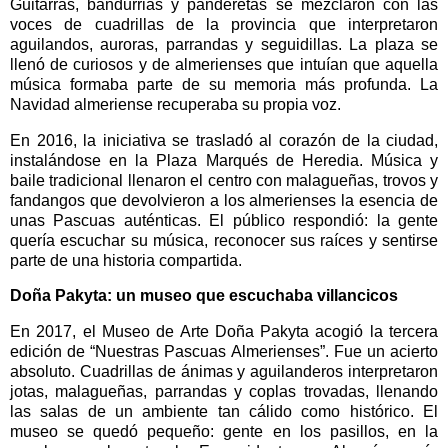
Guitarras, bandurrias y panderetas se mezclaron con las
voces de cuadrillas de la provincia que interpretaron
aguilandos, auroras, parrandas y seguidillas. La plaza se
llenó de curiosos y de almerienses que intuían que aquella
música formaba parte de su memoria más profunda. La
Navidad almeriense recuperaba su propia voz.
En 2016, la iniciativa se trasladó al corazón de la ciudad,
instalándose en la Plaza Marqués de Heredia. Música y
baile tradicional llenaron el centro con malagueñas, trovos y
fandangos que devolvieron a los almerienses la esencia de
unas Pascuas auténticas. El público respondió: la gente
quería escuchar su música, reconocer sus raíces y sentirse
parte de una historia compartida.
Doña Pakyta: un museo que escuchaba villancicos
En 2017, el Museo de Arte Doña Pakyta acogió la tercera
edición de “Nuestras Pascuas Almerienses”. Fue un acierto
absoluto. Cuadrillas de ánimas y aguilanderos interpretaron
jotas, malagueñas, parrandas y coplas trovadas, llenando
las salas de un ambiente tan cálido como histórico. El
museo se quedó pequeño: gente en los pasillos, en la