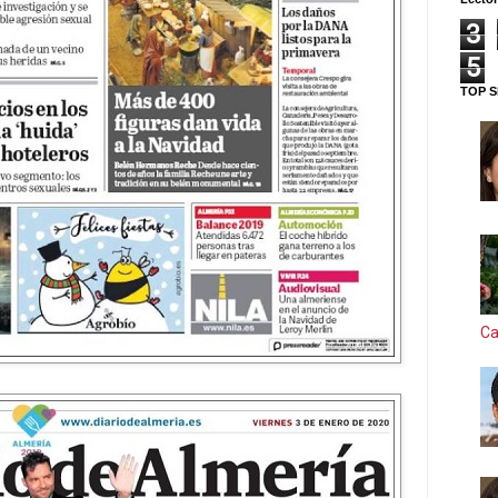
3
5
TOP S
Ca