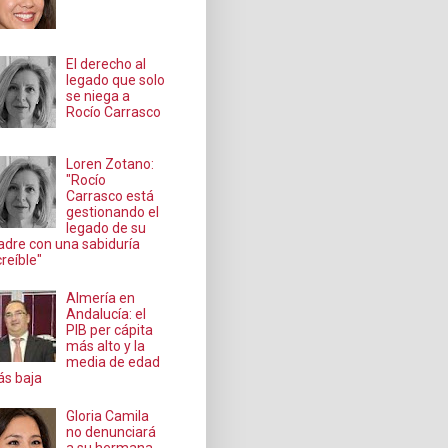
El derecho al
legado que solo
se niega a
Rocío Carrasco
Loren Zotano:
"Rocío
Carrasco está
gestionando el
legado de su
dre con una sabiduría
creíble"
Almería en
Andalucía: el
PIB per cápita
más alto y la
media de edad
s baja
Gloria Camila
no denunciará