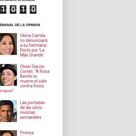
1
0
1
0
EMANAL DE LA OPINION
Gloria Camila
no denunciará
a su hermana
Rocío por 'La
Más Grande'
Chelo García-
Cortés: "A Rosa
Benito la
mueve el odio
contra Rocío
rrasco"
Las portadas
de las cinco
revistas
semanales
Prensa