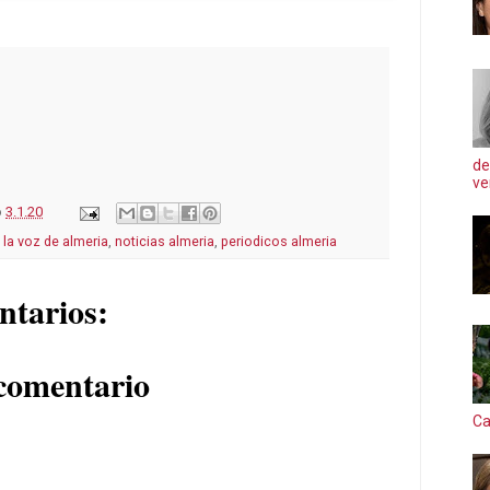
de
ve
o
3.1.20
,
la voz de almeria
,
noticias almeria
,
periodicos almeria
ntarios:
comentario
Ca