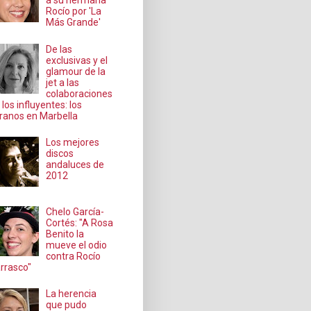
a su hermana
Rocío por 'La
Más Grande'
De las
exclusivas y el
glamour de la
jet a las
colaboraciones
 los influyentes: los
ranos en Marbella
Los mejores
discos
andaluces de
2012
Chelo García-
Cortés: "A Rosa
Benito la
mueve el odio
contra Rocío
rrasco"
La herencia
que pudo