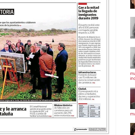
ma
in
má