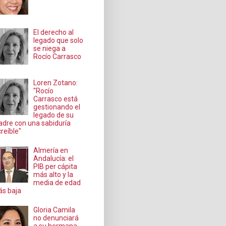
El derecho al
legado que solo
se niega a
Rocío Carrasco
Loren Zotano:
"Rocío
Carrasco está
gestionando el
legado de su
dre con una sabiduría
creíble"
Almería en
Andalucía: el
PIB per cápita
más alto y la
media de edad
s baja
Gloria Camila
no denunciará