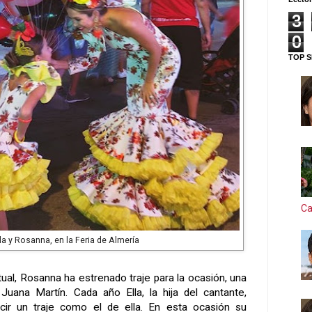
3
0
TOP S
Ca
la y Rosanna, en la Feria de Almería
ual, Rosanna ha estrenado traje para la ocasión, una
uana Martín. Cada año Ella, la hija del cantante,
cir un traje como el de ella. En esta ocasión su