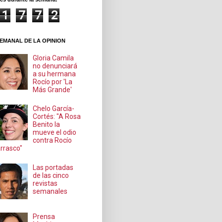
1
7
7
2
EMANAL DE LA OPINION
Gloria Camila
no denunciará
a su hermana
Rocío por 'La
Más Grande'
Chelo García-
Cortés: "A Rosa
Benito la
mueve el odio
contra Rocío
rrasco"
Las portadas
de las cinco
revistas
semanales
Prensa