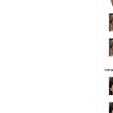
TOP M