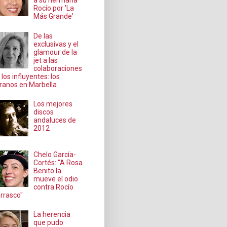
a su hermana
Rocío por 'La
Más Grande'
De las
exclusivas y el
glamour de la
jet a las
colaboraciones
 los influyentes: los
ranos en Marbella
Los mejores
discos
andaluces de
2012
Chelo García-
Cortés: "A Rosa
Benito la
mueve el odio
contra Rocío
rrasco"
La herencia
que pudo