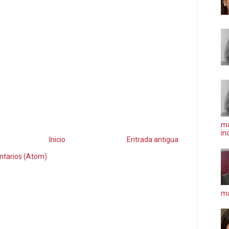
ma
in
Inicio
Entrada antigua
ntarios (Atom)
má