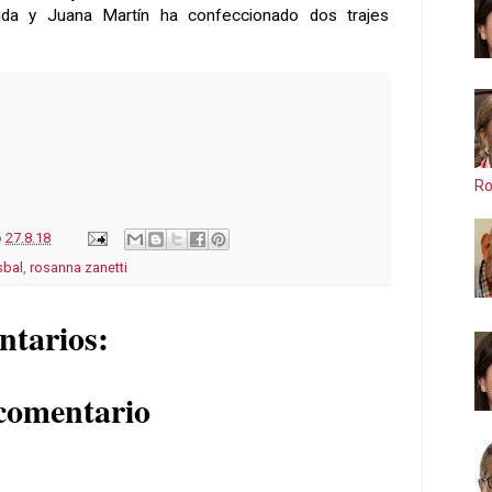
dida y Juana Martín ha confeccionado dos trajes
Ro
o
27.8.18
sbal
,
rosanna zanetti
ntarios:
comentario