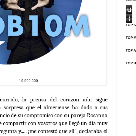
u
i
TOP S
TOP M
TOP A
TOP H
10.000.000
currido, la prensa del corazón aún sigue
a sorpresa que el almeriense ha dado a sus
ncio de su compromiso
con su pareja Rosanna
 de compartir con vosotros que llegó un día muy
pregunta y..... ¡me contestó que sí!", declaraba el