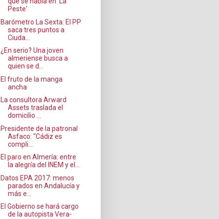
que se habla en 'La
Peste'
Barómetro La Sexta: El PP
saca tres puntos a
Ciuda...
¿En serio? Una joven
almeriense busca a
quien se d...
El fruto de la manga
ancha
La consultora Arward
Assets traslada el
domicilio ...
Presidente de la patronal
Asfaco: “Cádiz es
compli...
El paro en Almería: entre
la alegría del INEM y el...
Datos EPA 2017: menos
parados en Andalucía y
más e...
El Gobierno se hará cargo
de la autopista Vera-