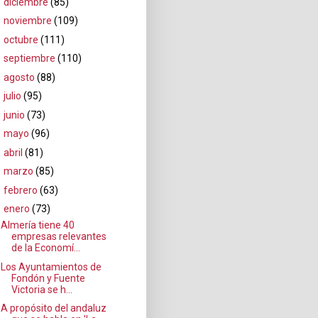
►
diciembre
(85)
►
noviembre
(109)
►
octubre
(111)
►
septiembre
(110)
►
agosto
(88)
►
julio
(95)
►
junio
(73)
►
mayo
(96)
►
abril
(81)
►
marzo
(85)
►
febrero
(63)
▼
enero
(73)
Almería tiene 40
empresas relevantes
de la Economí...
Los Ayuntamientos de
Fondón y Fuente
Victoria se h...
A propósito del andaluz