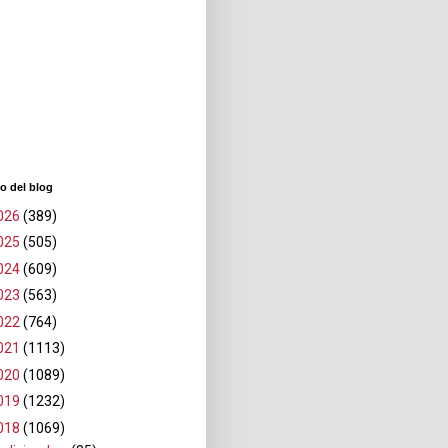
o del blog
026
(389)
025
(505)
024
(609)
023
(563)
022
(764)
021
(1113)
020
(1089)
019
(1232)
018
(1069)