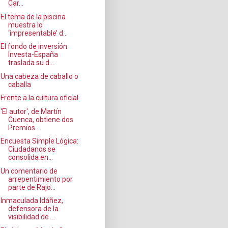
Car...
El tema de la piscina
muestra lo
‘impresentable’ d...
El fondo de inversión
Investa-España
traslada su d...
Una cabeza de caballo o
caballa
Frente a la cultura oficial
'El autor', de Martín
Cuenca, obtiene dos
Premios ...
Encuesta Simple Lógica:
Ciudadanos se
consolida en...
Un comentario de
arrepentimiento por
parte de Rajo...
Inmaculada Idáñez,
defensora de la
visibilidad de ...