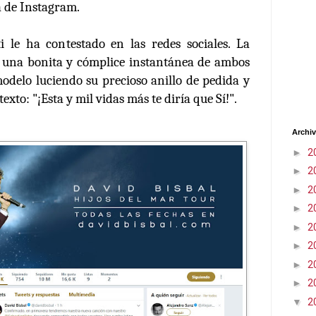
a de Instagram.
 le ha contestado en las redes sociales. La
 una bonita y cómplice instantánea de ambos
modelo luciendo su precioso anillo de pedida y
xto: "¡Esta y mil vidas más te diría que Sí!".
Archiv
►
2
►
2
►
2
►
2
►
2
►
2
►
2
►
2
▼
2