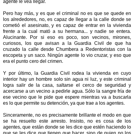
agente le vea llegar.
Pero hay más, y es que el criminal no es que se quede en
los alrededores, no, es capaz de llegar a la calle donde se
cometió el asesinato, y es capaz de entrar en la vivienda
frente a la cual mató a su hermana... y nadie se entera.
Alucinante. Por si eso es poco, son vecinos, mirones,
curiosos, los que avisan a
la Guardia Civil
de que ha
cruzado la calle desde Chumbera a Redentoristas con la
escopeta y un saco. Ningún agente lo vio cruzar, y eso que
era el punto cero del crimen.
Y por último,
la Guardia Civil
rodea la vivienda en cuyo
interior hay un hombre solo sin agua ni luz, y este criminal
logra salir de la casa, saltarse el cerco de seguridad y
acercarse a un vecino a pedirle agua. Sólo la sangre fría de
ese vecino que le pide que espere mientras va a buscarla
es lo que permite su detención, ya que trae a los agentes.
Sinceramente, no es precisamente brillante el modo en que
se ha resuelto este arresto. Insisto, no es cosa de los
agentes, que están donde se les dice que estén haciendo lo
que se les dice que tienen que hacer, sino de quien no los