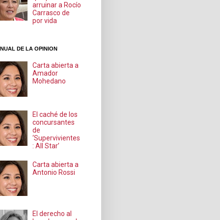
arruinar a Rocío
Carrasco de
por vida
NUAL DE LA OPINION
Carta abierta a
Amador
Mohedano
El caché de los
concursantes
de
‘Supervivientes
: All Star’
Carta abierta a
Antonio Rossi
El derecho al