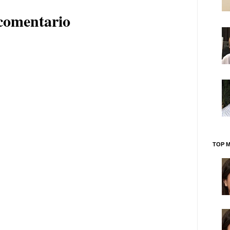
comentario
TOP M