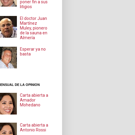
poner fin a sus
litigios
El doctor Juan
Martínez
Muley, pionero
de la sauna en
Almería
Esperar ya no
basta
ENSUAL DE LA OPINION
Carta abierta a
Amador
Mohedano
Carta abierta a
Antonio Rossi