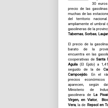
30 euros 
precio de las gasolina
muchas de las estaciones
del territorio nacion
ampliamente el umbral d
gasolineras de la provin
Tabernas
,
Sorbas
,
Laujar
El precio de la gasoli
barato de la provi
encuentra en las gasol
cooperativas de
Santa 
Aguila
(El Ejido) a 1,41 
seguido de la de
Ca
Campoejido
. En el rá
precios económicos 
aparecen, según da
Ministerio de Indus
gasolinera de
La Pisai
Virgen, en Viator
,
Bio
Vera
, la de
Repsol en T