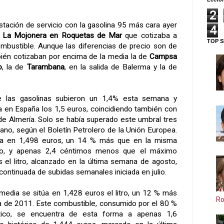
2
stación de servicio con la gasolina 95 más cara ayer
4
a La Mojonera en Roquetas de Mar
que cotizaba a
TOP S
combustible. Aunque las diferencias de precio son de
ién cotizaban por encima de la media la de
Campsa
o
, la de
Tarambana
, en la salida de Balerma y la de
 las gasolinas subieron un 1,4% esta semana y
a en España los 1,5 euros, coincidiendo también con
 de Almería. Solo se había superado este umbral tres
no, según el Boletín Petrolero de la Unión Europea.
túa en 1,498 euros, un 14 % más que en la misma
o, y apenas 2,4 céntimos menos que el máximo
s el litro, alcanzado en la última semana de agosto,
ontinuada de subidas semanales iniciada en julio.
 media se sitúa en 1,428 euros el litro, un 12 % más
Ro
 de 2011. Este combustible, consumido por el 80 %
stico, se encuentra de esta forma a apenas 1,6