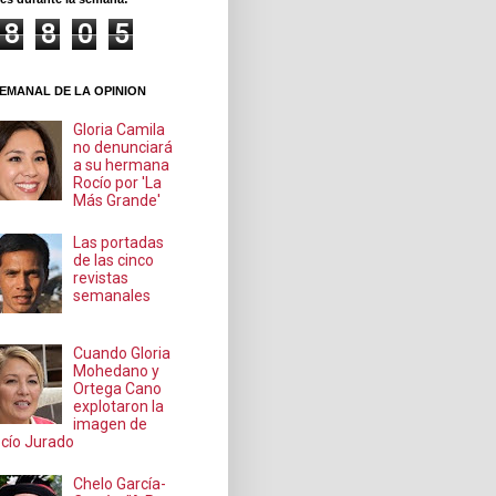
8
8
0
5
EMANAL DE LA OPINION
Gloria Camila
no denunciará
a su hermana
Rocío por 'La
Más Grande'
Las portadas
de las cinco
revistas
semanales
Cuando Gloria
Mohedano y
Ortega Cano
explotaron la
imagen de
cío Jurado
Chelo García-