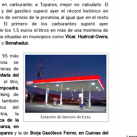
en carburante; a Topares, mejor no calcularlo. El
s y del gasóleo superó ayer el récord histórico en
 de servicio de la provincia, al igual que en el resto
al. El primero de los carburantes superó ayer
e los 1,5 euros el litros en más de una treintena de
cia situadas en municipios como
Vícar
,
Huércal-Overa
,
o
Benahadux
.
na 95 más
ncia se
ineras de
María del
el litro,
mpoadra
,
nking de
también
tos del
tria, la
Estación de Servicio de Esso
ca de la
carsa, en
opares
y la de
Borja Gasóleos Ferrer, en Cuevas del
Lector