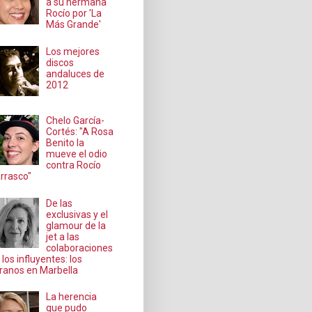
a su hermana
Rocío por 'La
Más Grande'
Los mejores
discos
andaluces de
2012
Chelo García-
Cortés: "A Rosa
Benito la
mueve el odio
contra Rocío
rrasco"
De las
exclusivas y el
glamour de la
jet a las
colaboraciones
 los influyentes: los
ranos en Marbella
La herencia
que pudo