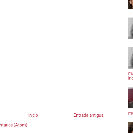
ma
in
má
Inicio
Entrada antigua
ntarios (Atom)