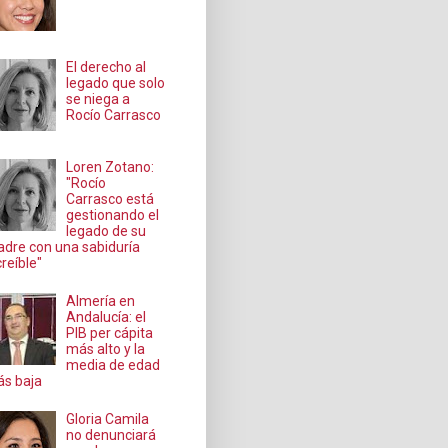
El derecho al
legado que solo
se niega a
Rocío Carrasco
Loren Zotano:
"Rocío
Carrasco está
gestionando el
legado de su
dre con una sabiduría
creíble"
Almería en
Andalucía: el
PIB per cápita
más alto y la
media de edad
s baja
Gloria Camila
no denunciará