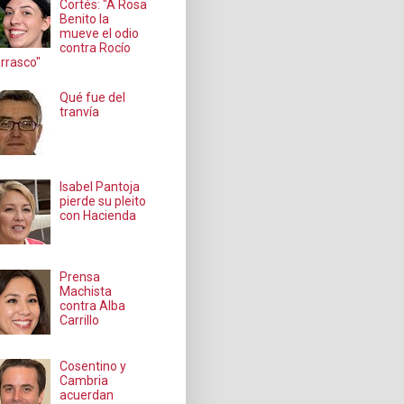
Cortés: "A Rosa
Benito la
mueve el odio
contra Rocío
rrasco"
Qué fue del
tranvía
Isabel Pantoja
pierde su pleito
con Hacienda
Prensa
Machista
contra Alba
Carrillo
Cosentino y
Cambria
acuerdan