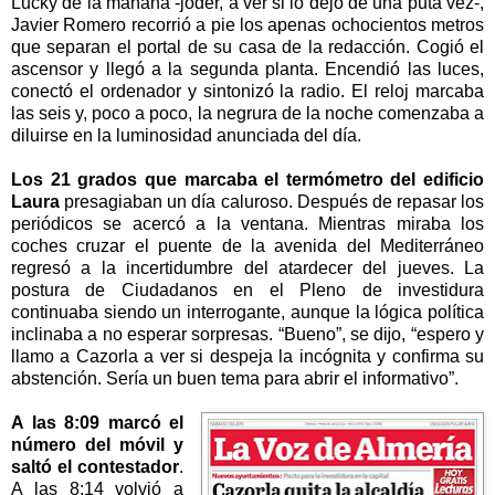
Lucky de la mañana -joder, a ver si lo dejo de una puta vez-,
Javier Romero recorrió a pie los apenas ochocientos metros
que separan el portal de su casa de la redacción. Cogió el
ascensor y llegó a la segunda planta. Encendió las luces,
conectó el ordenador y sintonizó la radio. El reloj marcaba
las seis y, poco a poco, la negrura de la noche comenzaba a
diluirse en la luminosidad anunciada del día.
Los 21 grados que marcaba el termómetro del edificio
Laura
presagiaban un día caluroso. Después de repasar los
periódicos se acercó a la ventana. Mientras miraba los
coches cruzar el puente de la avenida del Mediterráneo
regresó a la incertidumbre del atardecer del jueves. La
postura de Ciudadanos en el Pleno de investidura
continuaba siendo un interrogante, aunque la lógica política
inclinaba a no esperar sorpresas. “Bueno”, se dĳo, “espero y
llamo a Cazorla a ver si despeja la incógnita y confirma su
abstención. Sería un buen tema para abrir el informativo”.
A las 8:09 marcó el
número del móvil y
saltó el contestador
.
A las 8:14 volvió a