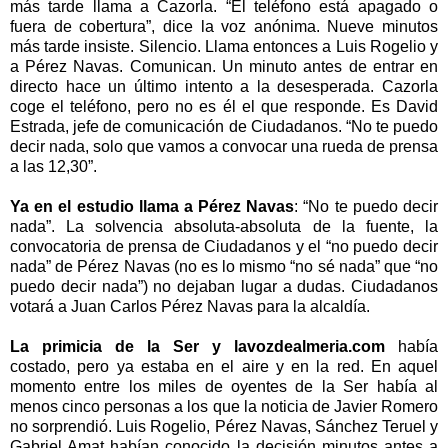
más tarde llama a Cazorla. “El teléfono está apagado o
fuera de cobertura”, dice la voz anónima. Nueve minutos
más tarde insiste. Silencio. Llama entonces a Luis Rogelio y
a Pérez Navas. Comunican. Un minuto antes de entrar en
directo hace un último intento a la desesperada. Cazorla
coge el teléfono, pero no es él el que responde. Es David
Estrada, jefe de comunicación de Ciudadanos. “No te puedo
decir nada, solo que vamos a convocar una rueda de prensa
a las
12,30”
.
Ya en el estudio llama a Pérez Navas
: “No te puedo decir
nada”. La solvencia absoluta-absoluta de la fuente, la
convocatoria de prensa de Ciudadanos y el “no puedo decir
nada” de Pérez Navas (no es lo mismo “no sé nada” que “no
puedo decir nada”) no dejaban lugar a dudas. Ciudadanos
votará a Juan Carlos Pérez Navas para la alcaldía.
La primicia de
la Ser
y lavozdealmeria.com
había
costado, pero ya estaba en el aire y en la red. En aquel
momento entre los miles de oyentes de
la Ser
había al
menos cinco personas a los que la noticia de Javier Romero
no sorprendió. Luis Rogelio, Pérez Navas, Sánchez Teruel y
Gabriel Amat habían conocido la decisión minutos antes a