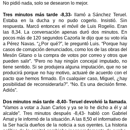
No pidió nada, solo se desearon lo mejor.
Tres minutos más tarde -8,33-
llamó a Sánchez Teruel.
Estaba en la ducha y no pudo cogerlo. Insistió. Sin
respuesta. Marcó entonces el móvil de Luis Rogelio. Eran
las 8,34. La conversación apenas duró dos minutos. En
pocos más de 120 segundos Cazorla le dijo que su voto iría
a Pérez Navas. “¿Por qué?”, le preguntó Luis. “Porque hay
casos de corrupción denunciados, como los de las obras del
Mesón Gitano o la compra de votos por correo y otros que
pueden salir”. “Pero no hay ningún concejal imputado, no
tiene sentido. Si se produjera alguna imputación, que no se
producirá porque no hay motivo, actuaré de acuerdo con el
pacto que hemos firmado. En cualquier caso, Miguel, ¿hay
posibilidad de reconsiderarla?”. “No. Es una decisión firme.
Adiós”.
Dos minutos más tarde -8,40- Teruel devolvió la llamada
.
“Vamos a votar a Juan Carlos y ya se lo he dicho a él y al
alcalde”. Tres minutos después -8,43- habló con Gabriel
Amat y le informó de la situación. A las 8,50 el informativo de
la Ser
hacía dueños de la noticia a sus oyentes. La historia