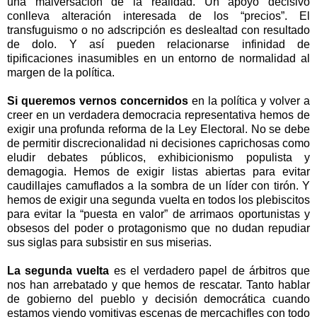
una malversación de la realidad. Un apoyo decisivo
conlleva alteración interesada de los “precios”. El
transfuguismo o no adscripción es deslealtad con resultado
de dolo. Y así pueden relacionarse infinidad de
tipificaciones inasumibles en un entorno de normalidad al
margen de la política.
Si queremos vernos concernidos
en la política y volver a
creer en un verdadera democracia representativa hemos de
exigir una profunda reforma de la Ley Electoral. No se debe
de permitir discrecionalidad ni decisiones caprichosas como
eludir debates públicos, exhibicionismo populista y
demagogia. Hemos de exigir listas abiertas para evitar
caudillajes camuflados a la sombra de un líder con tirón. Y
hemos de exigir una segunda vuelta en todos los plebiscitos
para evitar la “puesta en valor” de arrimaos oportunistas y
obsesos del poder o protagonismo que no dudan repudiar
sus siglas para subsistir en sus miserias.
La segunda vuelta
es el verdadero papel de árbitros que
nos han arrebatado y que hemos de rescatar. Tanto hablar
de gobierno del pueblo y decisión democrática cuando
estamos viendo vomitivas escenas de mercachifles con todo