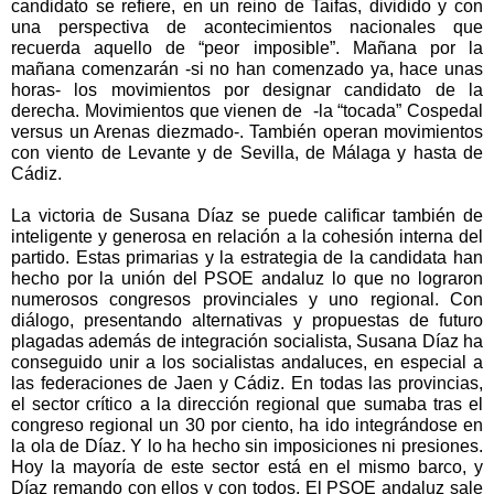
candidato se refiere, en un reino de Taifas, dividido y con
una perspectiva de acontecimientos nacionales que
recuerda aquello de “peor imposible”. Mañana por la
mañana comenzarán -si no han comenzado ya, hace unas
horas- los movimientos por designar candidato de la
derecha. Movimientos que vienen de -la “tocada” Cospedal
versus un Arenas diezmado-. También operan movimientos
con viento de Levante y de Sevilla, de Málaga y hasta de
Cádiz.
La victoria de Susana Díaz se puede calificar también de
inteligente y generosa en relación a la cohesión interna del
partido. Estas primarias y la estrategia de la candidata han
hecho por la unión del PSOE andaluz lo que no lograron
numerosos congresos provinciales y uno regional. Con
diálogo, presentando alternativas y propuestas de futuro
plagadas además de integración socialista, Susana Díaz ha
conseguido unir a los socialistas andaluces, en especial a
las federaciones de Jaen y Cádiz. En todas las provincias,
el sector crítico a la dirección regional que sumaba tras el
congreso regional un 30 por ciento, ha ido integrándose en
la ola de Díaz. Y lo ha hecho sin imposiciones ni presiones.
Hoy la mayoría de este sector está en el mismo barco, y
Díaz remando con ellos y con todos. El PSOE andaluz sale