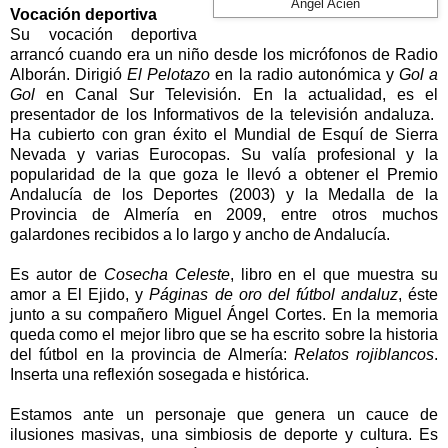
Ángel Acién
Vocación deportiva
Su vocación deportiva
arrancó cuando era un niño desde los micrófonos de Radio
Alborán. Dirigió
El Pelotazo
en la radio autonómica y
Gol a
Gol
en Canal Sur Televisión. En la actualidad, es el
presentador de los Informativos de la televisión andaluza.
Ha cubierto con gran éxito el Mundial de Esquí de Sierra
Nevada y varias Eurocopas. Su valía profesional y la
popularidad de la que goza le llevó a obtener el Premio
Andalucía de los Deportes (2003) y
la Medalla
de
la
Provincia
de Almería en 2009, entre otros muchos
galardones recibidos a lo largo y ancho de Andalucía.
Es autor de
Cosecha Celeste
, libro en el que muestra su
amor a El Ejido, y
Páginas de oro del fútbol andaluz
, éste
junto a su compañero Miguel Ángel Cortes. En la memoria
queda como el mejor libro que se ha escrito sobre la historia
del fútbol en la provincia de Almería:
Relatos rojiblancos
.
Inserta una reflexión sosegada e histórica.
Estamos ante un personaje que genera un cauce de
ilusiones masivas, una simbiosis de deporte y cultura. Es