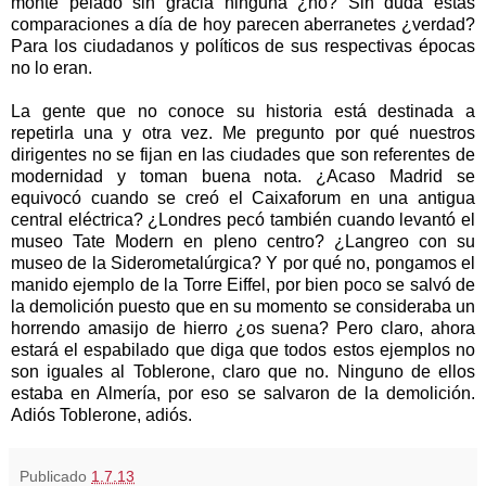
monte pelado sin gracia ninguna ¿no? Sin duda estas
comparaciones a día de hoy parecen aberranetes ¿verdad?
Para los ciudadanos y políticos de sus respectivas épocas
no lo eran.
La gente que no conoce su historia está destinada a
repetirla una y otra vez. Me pregunto por qué nuestros
dirigentes no se fijan en las ciudades que son referentes de
modernidad y toman buena nota. ¿Acaso Madrid se
equivocó cuando se creó el Caixaforum en una antigua
central eléctrica? ¿Londres pecó también cuando levantó el
museo Tate Modern en pleno centro? ¿Langreo con su
museo de la Siderometalúrgica? Y por qué no, pongamos el
manido ejemplo de la Torre Eiffel, por bien poco se salvó de
la demolición puesto que en su momento se consideraba un
horrendo amasijo de hierro ¿os suena? Pero claro, ahora
estará el espabilado que diga que todos estos ejemplos no
son iguales al Toblerone, claro que no. Ninguno de ellos
estaba en Almería, por eso se salvaron de la demolición.
Adiós Toblerone, adiós.
Publicado
1.7.13