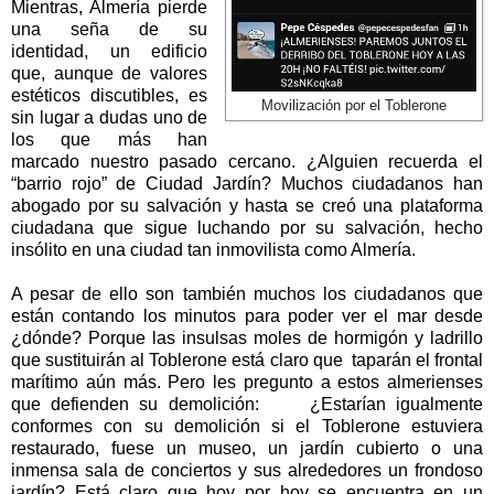
Mientras, Almería pierde
una seña de su
identidad, un edificio
que, aunque de valores
estéticos discutibles, es
Movilización por el Toblerone
sin lugar a dudas uno de
los que más han
marcado nuestro pasado cercano. ¿Alguien recuerda el
“barrio rojo” de Ciudad Jardín? Muchos ciudadanos han
abogado por su salvación y hasta se creó una plataforma
ciudadana que sigue luchando por su salvación, hecho
insólito en una ciudad tan inmovilista como Almería.
A pesar de ello son también muchos los ciudadanos que
están contando los minutos para poder ver el mar desde
¿dónde? Porque las insulsas moles de hormigón y ladrillo
que sustituirán al Toblerone está claro que taparán el frontal
marítimo aún más. Pero les pregunto a estos almerienses
que defienden su demolición: ¿Estarían igualmente
conformes con su demolición si el Toblerone estuviera
restaurado, fuese un museo, un jardín cubierto o una
inmensa sala de conciertos y sus alrededores un frondoso
jardín? Está claro que hoy por hoy se encuentra en un