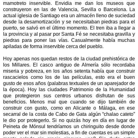
mamotreto inservible. Envidia me dan los museos que
construyeron en las de Valencia, Sevilla o Barcelona. La
actual iglesia de Santiago era un almacén lleno de suciedad
desde la desamortización y se necesitaban piedras para el
puerto, se salvó en el último momento. El tren iba a llegar a
la provincia y al pasar por Santa Fé se necesitaba gravilla y
piedras para poner las vías. Casualmente había muchas
apiladas de forma inservible cerca del pueblo.
Hoy apenas nos quedan restos de la ciudad prehistórica de
los Millares. El casco antiguo de Almería sólo recordaba
miseria y pobreza, en los años setenta había que construir
rascacielos como los de las películas, esto era el buen
gusto de esos años (palabras textuales de un aparejador de
la época). Hoy las ciudades Patrimonio de la Humanidad
que protegieron sus centros urbanos disfrutan de sus
beneficios. Menos mal que cuando se dijo también de
construir con gusto, como en Alicante o Málaga, en ese
secarral de la costa de Cabo de Gata algún “chalao cateto”
le dio por protegerlo. Si no quizás hoy en día en lugar de
Peineta de Mónsul tendríamos un chiringuito desde donde
poder ver el mar sin molestias, a fin de cuentas es un simple