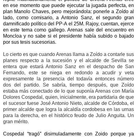
en ese momento que puede ejecutar la jugada perfecta, en
plan Manolo Chaves, pero mejorándola: ponerle a Zoído al
lado, como comisario, a Antonio Sanz, el segundo gran
damnificado político del PP-A el 25M. Rajoy, cuentan, ejerce
en este tema como gallego. Arenas sale del encuentro en
Moncloa y no sabe si el presidente había subido o bajado
por sus tesis sucesorias.
Lo cierto es que cuando Arenas llama a Zoído a contarle sus
planes respecto a la sucesión y el alcalde de Sevilla se
entera que estará Antonio Sanz en el despacho de San
Fernando, este se niega en redondo a acudir y veta
expresamente la presencia del todavía entonces número
dos del partido.
Se sabría, tiempo después, que Zoído
estaba más conectado de lo que suponía Arenas con María
Dolores Cospedal, quien, inicialmente, era partidaria de que
el sucesor fuese José Antonio Nieto, alcalde de Córdoba, el
primer alcalde que logra la alcaldía cordobesa en las urnas
para la derecha, en el histórico feudo de Julio Anguita. Un
gran mérito.
Cospedal “tragó” disimuladamente con Zoido porque ya