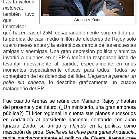
tras la
victoria
histórica
,
también tuvo
que
Arenas y Zoido
improvisar
qué hacer tras el 25M, desagradablemente sorprendido por
la pérdida de casi medio millón de electores de Rajoy solo
cuatro meses antes y la estrepitosa derrota de las encuestas
amigas y enemigas. U
na gran depresión política y anímica
invadió a quienes en el PP-A tenían la responsabilidad de
levantar nuevamente al partido, especialmente en unos
momentos especialmente críticos para todos. Todos se
contagiaron de las dolencias del líder.
Llegaron a parecer un
pollo sin cabeza
, lo describe gráficamente un cuadro
malagueño del PP.
Fue cuando Arenas se reúne con Mariano Rajoy y hablan
del presente y del futuro. (¿Un ministerio, una gran empresa
pública?) El líder regional le cuenta sus planes sucesorios
en Andalucía al presidente nacional, contando con Juan
Ignacio Zoido, su amigo y
ahijado
en la política como
mascarón de proa.
Sevilla es la clave para ganar Andalucía
,
repite machaconamente el politico de Olvera. Arenas cree