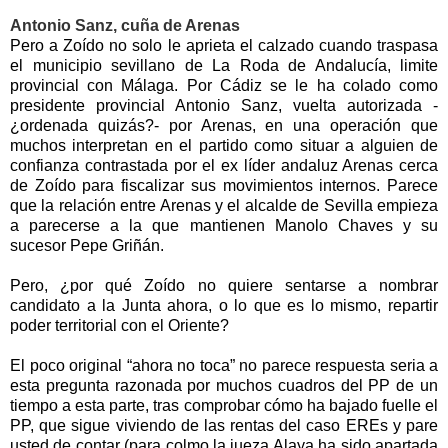
Antonio Sanz, cuña de Arenas
Pero a Zoído no solo le aprieta el calzado cuando traspasa
el municipio sevillano de L
a Roda
de Andalucía, limite
provincial con Málaga. Por Cádiz se le ha colado como
presidente provincial Antonio Sanz, vuelta autorizada -
¿ordenada quizás?- por Arenas, en una operación que
muchos interpretan en el partido como situar a alguien de
confianza contrastada por el ex líder andaluz Arenas cerca
de Zoído para fiscalizar sus movimientos internos. Parece
que la relación entre Arenas y el alcalde de Sevilla empieza
a parecerse a la que mantienen Manolo Chaves y su
sucesor Pepe Griñán.
Pero, ¿por qué Zoído no quiere sentarse a nombrar
candidato a
la Junta
ahora, o lo que es lo mismo, repartir
poder territorial con el Oriente?
El poco original “ahora no toca” no parece respuesta seria a
esta pregunta razonada por muchos cuadros del PP de un
tiempo a esta parte, tras comprobar cómo ha bajado fuelle el
PP, que sigue viviendo de las rentas del caso EREs y pare
usted de contar (para colmo la jueza Alaya ha sido apartada