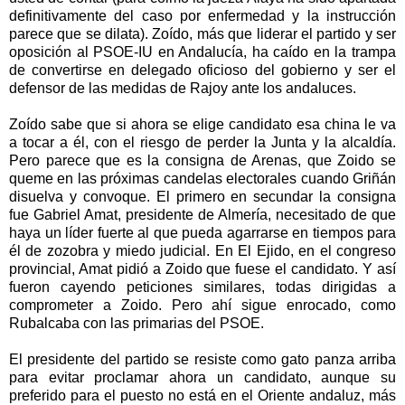
definitivamente del caso por enfermedad y la instrucción
parece que se dilata). Zoído, más que liderar el partido y ser
oposición al PSOE-IU en Andalucía, ha caído en la trampa
de convertirse en delegado oficioso del gobierno y ser el
defensor de las medidas de Rajoy ante los andaluces.
Zoído sabe que si ahora se elige candidato esa china le va
a tocar a él, con el riesgo de perder
la Junta
y la alcaldía.
Pero parece que es la consigna de Arenas, que Zoido se
queme en las próximas candelas electorales cuando Griñán
disuelva y convoque. El primero en secundar la consigna
fue Gabriel Amat, presidente de Almería, necesitado de que
haya un líder fuerte al que pueda agarrarse en tiempos para
él de zozobra y miedo judicial. En El Ejido, en el congreso
provincial, Amat pidió a Zoido que fuese el candidato. Y así
fueron cayendo peticiones similares, todas dirigidas a
comprometer a Zoido. Pero ahí sigue enrocado, como
Rubalcaba con las primarias del PSOE.
El presidente del partido se resiste como gato panza arriba
para evitar proclamar ahora un candidato, aunque su
preferido para el puesto no está en el Oriente andaluz, más