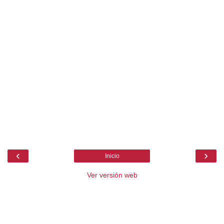
‹
›
Inicio
Ver versión web