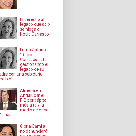
El derecho al
legado que solo
se niega a
Rocío Carrasco
Loren Zotano:
"Rocío
Carrasco está
gestionando el
legado de su
dre con una sabiduría
creíble"
Almería en
Andalucía: el
PIB per cápita
más alto y la
media de edad
s baja
Gloria Camila
no denunciará