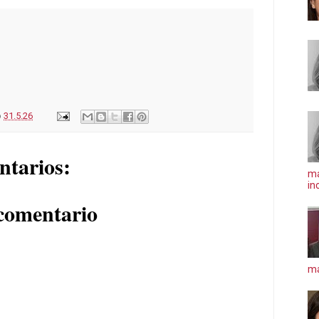
o
31.5.26
ntarios:
ma
in
comentario
má