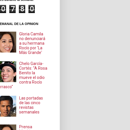
0
7
8
0
EMANAL DE LA OPINION
Gloria Camila
no denunciará
a su hermana
Rocío por 'La
Más Grande'
Chelo García-
Cortés: "A Rosa
Benito la
mueve el odio
contra Rocío
rrasco"
Las portadas
de las cinco
revistas
semanales
Prensa