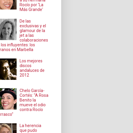
a su hermana
Rocío por 'La
Más Grande'
De las
exclusivas y el
glamour de la
jet a las
colaboraciones
 los influyentes: los
ranos en Marbella
Los mejores
discos
andaluces de
2012
Chelo García-
Cortés: "A Rosa
Benito la
mueve el odio
contra Rocío
rrasco"
La herencia
que pudo