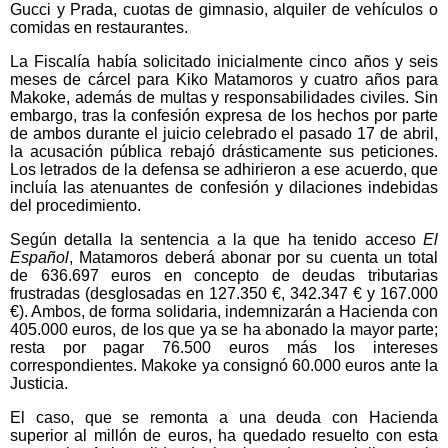
Gucci y Prada, cuotas de gimnasio, alquiler de vehículos o
comidas en restaurantes.
La Fiscalía había solicitado inicialmente cinco años y seis
meses de cárcel para Kiko Matamoros y cuatro años para
Makoke, además de multas y responsabilidades civiles. Sin
embargo, tras la confesión expresa de los hechos por parte
de ambos durante el juicio celebrado el pasado 17 de abril,
la acusación pública rebajó drásticamente sus peticiones.
Los letrados de la defensa se adhirieron a ese acuerdo, que
incluía las atenuantes de confesión y dilaciones indebidas
del procedimiento.
Según detalla la sentencia a la que ha tenido acceso
El
Español
, Matamoros deberá abonar por su cuenta un total
de 636.697 euros en concepto de deudas tributarias
frustradas (desglosadas en 127.350 €, 342.347 € y 167.000
€). Ambos, de forma solidaria, indemnizarán a Hacienda con
405.000 euros, de los que ya se ha abonado la mayor parte;
resta por pagar 76.500 euros más los intereses
correspondientes. Makoke ya consignó 60.000 euros ante la
Justicia.
El caso, que se remonta a una deuda con Hacienda
superior al millón de euros, ha quedado resuelto con esta