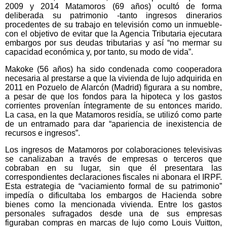
2009 y 2014 Matamoros (69 años) ocultó de forma
deliberada su patrimonio -tanto ingresos dinerarios
procedentes de su trabajo en televisión como un inmueble-
con el objetivo de evitar que la Agencia Tributaria ejecutara
embargos por sus deudas tributarias y así “no mermar su
capacidad económica y, por tanto, su modo de vida”.
Makoke (56 años) ha sido condenada como cooperadora
necesaria al prestarse a que la vivienda de lujo adquirida en
2011 en Pozuelo de Alarcón (Madrid) figurara a su nombre,
a pesar de que los fondos para la hipoteca y los gastos
corrientes provenían íntegramente de su entonces marido.
La casa, en la que Matamoros residía, se utilizó como parte
de un entramado para dar “apariencia de inexistencia de
recursos e ingresos”.
Los ingresos de Matamoros por colaboraciones televisivas
se canalizaban a través de empresas o terceros que
cobraban en su lugar, sin que él presentara las
correspondientes declaraciones fiscales ni abonara el IRPF.
Esta estrategia de “vaciamiento formal de su patrimonio”
impedía o dificultaba los embargos de Hacienda sobre
bienes como la mencionada vivienda. Entre los gastos
personales sufragados desde una de sus empresas
figuraban compras en marcas de lujo como Louis Vuitton,