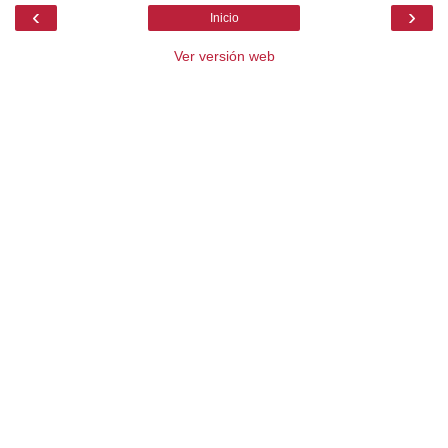
‹
›
Inicio
Ver versión web