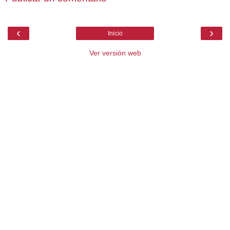
‹
›
Inicio
Ver versión web