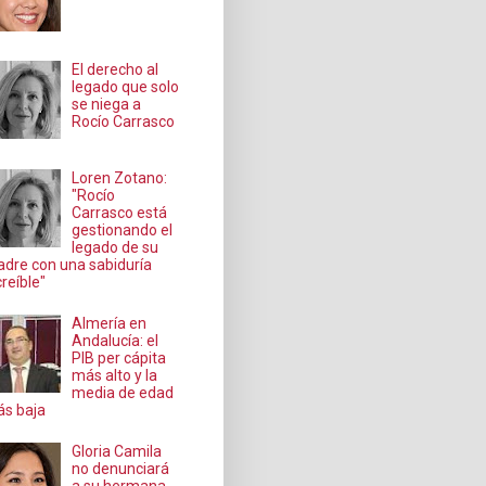
El derecho al
legado que solo
se niega a
Rocío Carrasco
Loren Zotano:
"Rocío
Carrasco está
gestionando el
legado de su
dre con una sabiduría
creíble"
Almería en
Andalucía: el
PIB per cápita
más alto y la
media de edad
s baja
Gloria Camila
no denunciará