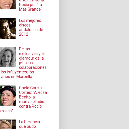
a su hermana
Rocío por 'La
Más Grande'
Los mejores
discos
andaluces de
2012
De las
exclusivas y el
glamour de la
jet a las
colaboraciones
 los influyentes: los
ranos en Marbella
Chelo García-
Cortés: "A Rosa
Benito la
mueve el odio
contra Rocío
rrasco"
La herencia
que pudo