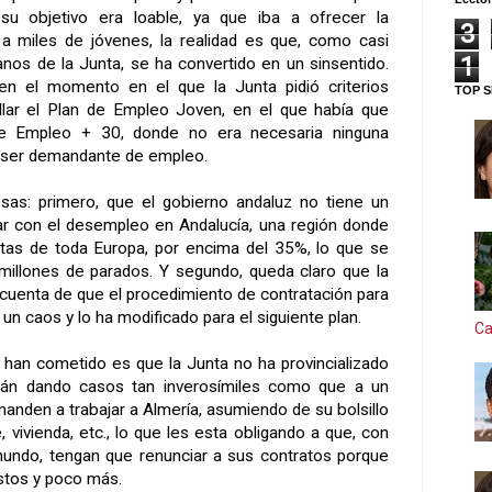
su objetivo era loable, ya que iba a ofrecer la
3
 a miles de jóvenes, la realidad es que, como casi
1
manos de
la Junta
, se ha convertido en un sinsentido.
en el momento en el que
la Junta
pidió criterios
TOP S
ollar el Plan de Empleo Joven, en el que había que
 de Empleo + 30, donde no era necesaria ninguna
n ser demandante de empleo.
as: primero, que el gobierno andaluz no tiene un
bar con el desempleo en Andalucía, una región donde
ltas de toda Europa, por encima del 35%, lo que se
millones de parados. Y segundo, queda claro que la
 cuenta de que el procedimiento de contratación para
un caos y lo ha modificado para el siguiente plan.
Ca
e han cometido es que
la Junta
no ha provincializado
stán dando casos tan inverosímiles como que a un
manden a trabajar a Almería, asumiendo de su bolsillo
, vivienda, etc., lo que les esta obligando a que, con
mundo, tengan que renunciar a sus contratos porque
stos y poco más.