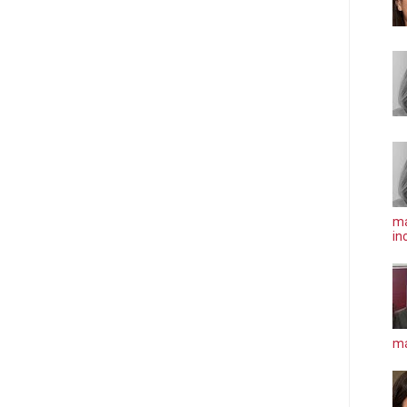
ma
in
má