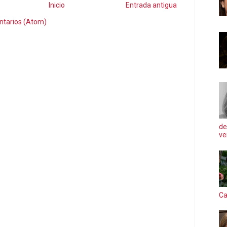
Inicio
Entrada antigua
ntarios (Atom)
de
ve
Ca