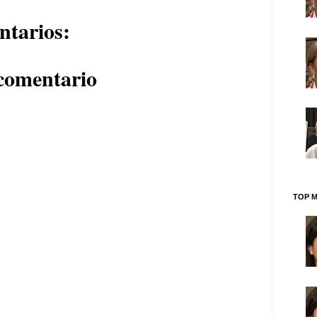
ntarios:
comentario
TOP M