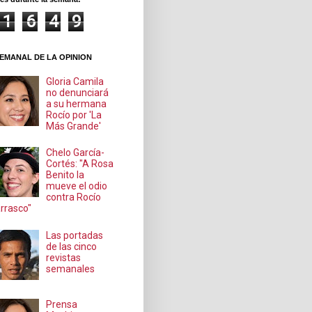
1
6
4
9
EMANAL DE LA OPINION
Gloria Camila
no denunciará
a su hermana
Rocío por 'La
Más Grande'
Chelo García-
Cortés: "A Rosa
Benito la
mueve el odio
contra Rocío
rrasco"
Las portadas
de las cinco
revistas
semanales
Prensa