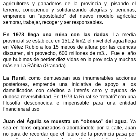
agricultores y ganaderos de la provincia y, pisando el
terreno, conociendo y solidarizando alegrías y penurias,
emprende un “apostolado” del nuevo modelo agrícola:
sembrar, trabajar, recoger y ser responsables.
En 1973 llega una ruina con las riadas
. La media
provincial se establece en 151,2 l/m2; el nivel del agua llega
en Vélez Rubio a los
15 metros
de altura; por las cuencas
discurren, sin provecho, 600 millones de m3… Fue el año
que hubimos de perder diez vidas en la provincia y muchas
más en
La Rábita
(Granada).
La Rural
, como demuestran sus innumerables acciones
posteriores, emprende una iniciativa de apoyo a los
damnificados con créditos a interés cero y ayudas de
dudosa reversibilidad. En 1973
la Rural
se “retrató” con una
filosofía desconocida e impensable para una entidad
financiera al uso.
Juan del Águila se muestra un “obseso” del agua
. Ya
sea en foros organizados o abordándote por la calle, Juan
no para de recordar que el futuro de la provincia pasa por