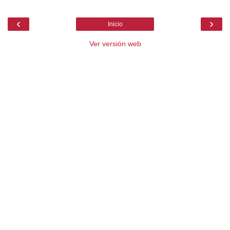
‹
›
Inicio
Ver versión web