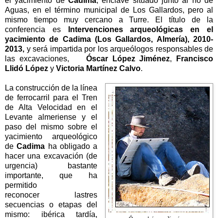
el yacimiento de
Cadima
, enclave situado junto al río de
Aguas, en el término municipal de Los Gallardos, pero al
mismo tiempo muy cercano a Turre. El título de la
conferencia es
Intervenciones arqueológicas en el
yacimiento de Cadima (Los Gallardos, Almería), 2010-
2013,
y será impartida por los arqueólogos responsables de
las excavaciones,
Óscar López Jiménez
,
Francisco
Llidó López
y
Victoria Martínez Calvo
.
La construcción de la línea
de ferrocarril para el Tren
de Alta Velocidad en el
Levante almeriense y el
paso del mismo sobre el
yacimiento arqueológico
de
Cadima
ha obligado a
hacer una excavación (de
urgencia) bastante
importante, que ha
permitido
reconocer lastres
secuencias o etapas del
mismo: ibérica tardía,