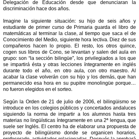
Delegación de Educación desde que denunciaran la
discriminación hace dos años.
Imagine la siguiente situación: su hijo de seis años y
estudiante de primer curso de Primaria guarda el libro de
matemáticas al terminar la clase, al tiempo que saca el de
Conocimiento del Medio, siguiente hora lectiva. Diez de sus
compañeros hacen lo propio. El resto, los otros quince,
cogen sus libros de Cono, se levantan y salen del aula en
grupo: son “la sección bilingüe”, los privilegiados a los que
se impartirá ésta y otras lecciones íntegramente en inglés
durante todo el año, en otro aula, con otro maestro. Al
acabar la clase volverán con su hijo y los demás, que han
permanecido esa hora en su pupitre monolingüe porque…
no fueron elegidos en el sorteo.
Según la Orden de 21 de julio de 2006, el bilingüismo se
introduce en los colegios públicos y concertados andaluces
siguiendo la norma de impartir a los alumnos hasta tres
materias no lingüísticas íntegramente en una 2ª lengua, que
suele ser Inglés. El centro ha de elaborar una propuesta de
proyecto de bilingüismo donde se organicen horarios,
profesorado, actividades relacionadas. Después la aprobará