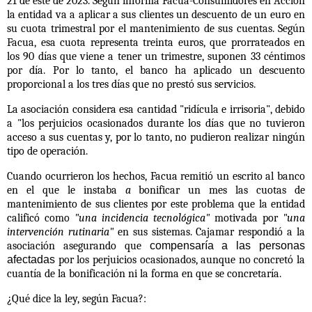
21 de este de 2023. Según informa Facua-Consumidores en Acción
la entidad va a aplicar a sus clientes un descuento de un euro en
su cuota trimestral por el mantenimiento de sus cuentas. Según
Facua, e
sa cuota representa treinta euros, que prorrateados en
los 90 días que viene a tener un trimestre, suponen 33 céntimos
por día. Por lo tanto, el banco ha aplicado un descuento
proporcional a los tres días que no prestó sus servicios.
La asociación considera esa cantidad "ridícula e irrisoria", debido
a "los perjuicios ocasionados durante los días que no tuvieron
acceso a sus cuentas y, por lo tanto, no pudieron realizar ningún
tipo de operación.
Cuando ocurrieron los hechos, Facua remitió un escrito al banco
en el que le instaba
a
bonificar un mes las cuotas de
mantenimiento
de sus clientes por este problema que la entidad
calificó como
"una incidencia tecnológica"
motivada por
"una
intervención rutinaria"
en sus sistemas. Cajamar respondió a
la
asociación asegurando que
compensaría a las personas
afectadas
por los perjuicios ocasionados, aunque no concretó la
cuantía de la bonificación ni la forma en que se concretaría.
¿Qué dice la ley, según Facua?: