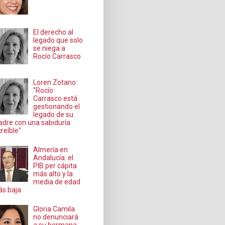
El derecho al
legado que solo
se niega a
Rocío Carrasco
Loren Zotano:
"Rocío
Carrasco está
gestionando el
legado de su
dre con una sabiduría
creíble"
Almería en
Andalucía: el
PIB per cápita
más alto y la
media de edad
s baja
Gloria Camila
no denunciará