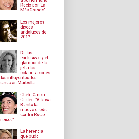
a su hermana
Rocío por 'La
Más Grande'
Los mejores
discos
andaluces de
2012
De las
exclusivas y el
glamour de la
jet a las
colaboraciones
 los influyentes: los
ranos en Marbella
Chelo García-
Cortés: "A Rosa
Benito la
mueve el odio
contra Rocío
rrasco"
La herencia
que pudo