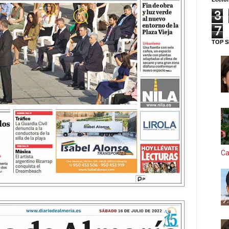
3
7
TOP S
Ca