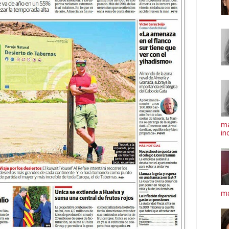
ma
in
má