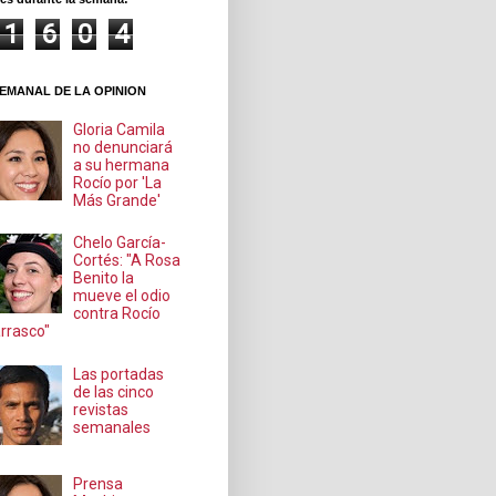
1
6
0
4
EMANAL DE LA OPINION
Gloria Camila
no denunciará
a su hermana
Rocío por 'La
Más Grande'
Chelo García-
Cortés: "A Rosa
Benito la
mueve el odio
contra Rocío
rrasco"
Las portadas
de las cinco
revistas
semanales
Prensa