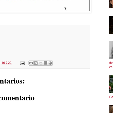
o
16.7.22
de
ve
ntarios:
comentario
Ca