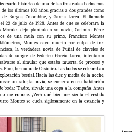
iversario histórico
de una de las frustradas bodas más
s de los últimos 100 años, gracias a dos grandes como
 de Burgos, Colombine, y García Lorca.
El llamado
el 22 de julio de 1928. Antes de que se celebrara la
s Morales dejó plantado a su novio, Casimiro Pérez
os de una mula con su primo, Francisco Montes
ilómetros, Montes cayó muerto por culpa de tres
ancisca, la verdadera novia de Puñal de claveles de
as de sangre de Federico García Lorca, intentaron
 salvarse al simular que estaba muerta. Se procesó y
ez Pino, hermano de Casimiro.
Las bodas se celebraban
lotación bestial. Hacia las diez y media de la noche,
cansar un rato; la novia, se encierra en su habitación
 de boda: “Padre, sírvale una copa a la compaña. Antes
no me conoce. ¡Verá qué bien me sienta el vestido
Curro Montes se cuela sigilosamente en la estancia y
Lector