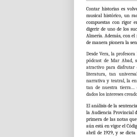
Contar historias es vol
musical histórico, un ra
compuestas con rigor e
digerir de uno de los s
Almería. Además, con el r
de manera pionera la sen
Desde Vera, la profesor
pódcast de Mar Abad, s
atractivo para disfrutar
literatura, tan univer
narrativa y teatral, la e
tan de nuestra tierra… 
dados los intereses crea
El
análisis de la sentenci
la Audiencia Provincial 
primera de las notas qu
aún está en vigor el Cód
abril de 1929, y se dict