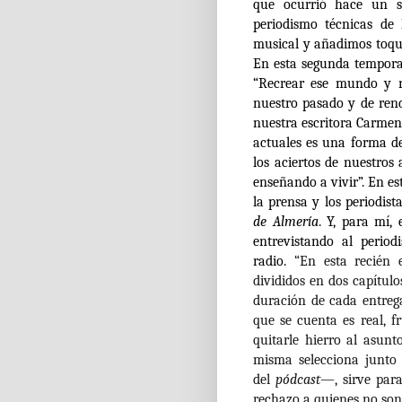
que ocurrió hace un si
periodismo técnicas de 
musical y añadimos toqu
En esta segunda tempora
“Recrear ese mundo y r
nuestro pasado y de ren
nuestra escritora Carmen
actuales es una forma d
los aciertos de nuestros
enseñando a vivir”. En e
la prensa y los periodis
de Almería
. Y, para mí
entrevistando al perio
radio.
“En esta recién 
divididos en dos capítulo
duración de cada entrega
que se cuenta es real, 
quitarle hierro al asun
misma selecciona junto
del
pódcast
—, sirve par
rechazo a quienes no son 