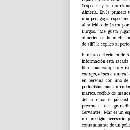
Céspedes, y la murcian
Almería. En la primera
una pedagogía espectacul
al suicidio de Larra po
Burgos. “Me gusta juga
almerienses: lo muchísimo
de allí”,
le explicó al peri
El relato del crimen de N
información está sacada d
libro más completo y ex
contigo, ahora o nunca!
,
en persona con uno de l
periodistas más laureada
martes, recibió de manos
del año por el pódcas
presencia del granadi
Cervantes. Mar es un esp
un prestigio necesario 
contaminante de un polic