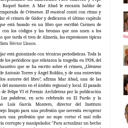
a Raquel Sastre. A Mar Abad le encanta hablar de
 temporada de
Crímenes. El musical
contó con ritmo y
ar el crimen de Gádor y dedicaron el último capítulo
rque está basado en un libro que escribió Carmen de
r con los códigos y las bromas que nos unen a los
Ro
 que tarda el tren de Almería, las expresiones típicas
odista Héctor Llanos.
íjar está guionizado con técnicas periodísticas. Toda la
e los periódicos que relataron la tragedia en 1928, del
haustivo que se ha escrito sobre el crimen,
¡Llévame
 de Antonio Torres y Ángel Roldán, y de una entrevista
os autores del libro”, afirma Mar Abad, una de las
s del momento en el ámbito regional y local. El pasado
 de Felipe VI el Premio Archiletras por la publicación
t
Las palabras
, en acto celebrado en El Pardo y la
no Luís García Montero, director del Instituto
ejo limpio para una profesión que necesita recuperar
para una profesión que no supo cortar el mal rollo
ía corrupto y manipulador.
“
Para actualizar un hecho