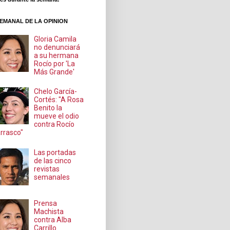
EMANAL DE LA OPINION
Gloria Camila
no denunciará
a su hermana
Rocío por 'La
Más Grande'
Chelo García-
Cortés: "A Rosa
Benito la
mueve el odio
contra Rocío
rrasco"
Las portadas
de las cinco
revistas
semanales
Prensa
Machista
contra Alba
Carrillo