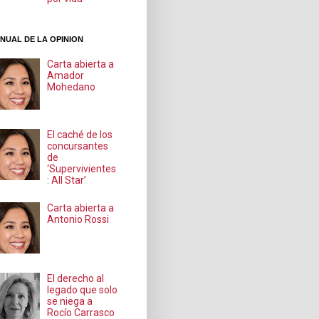
NUAL DE LA OPINION
Carta abierta a
Amador
Mohedano
El caché de los
concursantes
de
‘Supervivientes
: All Star’
Carta abierta a
Antonio Rossi
El derecho al
legado que solo
se niega a
Rocío Carrasco