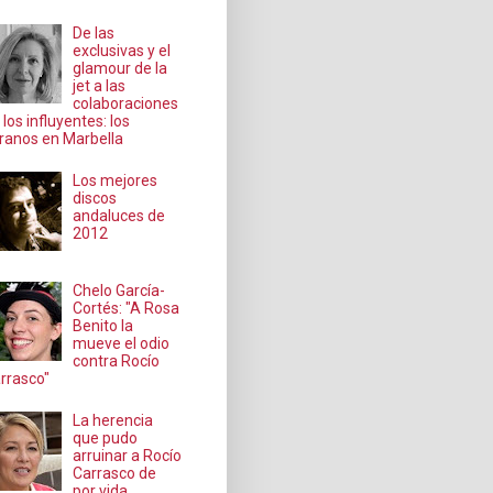
De las
exclusivas y el
glamour de la
jet a las
colaboraciones
 los influyentes: los
ranos en Marbella
Los mejores
discos
andaluces de
2012
Chelo García-
Cortés: "A Rosa
Benito la
mueve el odio
contra Rocío
rrasco"
La herencia
que pudo
arruinar a Rocío
Carrasco de
por vida