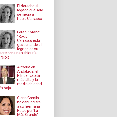
El derecho al
legado que solo
se niega a
Rocío Carrasco
Loren Zotano:
"Rocío
Carrasco está
gestionando el
legado de su
dre con una sabiduría
creíble"
Almería en
Andalucía: el
PIB per cápita
más alto y la
media de edad
s baja
Gloria Camila
no denunciará
a su hermana
Rocío por 'La
Más Grande'