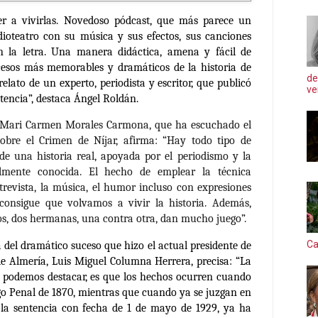
ver a vivirlas. Novedoso pódcast, que más parece un
dioteatro con su música y sus efectos, sus canciones
n la letra. Una manera didáctica, amena y fácil de
ucesos más memorables y dramáticos de la historia de
de
elato de un experto, periodista y escritor, que publicó
ve
tencia”, destaca Ángel Roldán.
a Mari Carmen Morales Carmona, que ha escuchado el
obre el Crimen de Níjar, afirma: “Hay todo tipo de
 de una historia real, apoyada por el periodismo y la
salmente conocida. El hecho de emplear la técnica
ntrevista, la música, el humor incluso con expresiones
consigue que volvamos a vivir la historia. Además,
dos, dos hermanas, una contra otra, dan mucho juego”.
Ca
a del dramático suceso que hizo el actual presidente de
de Almería, Luis Miguel Columna Herrera, precisa: “
La
e podemos destacar, es que los hechos ocurren cuando
igo Penal de 1870, mientras que cuando ya se juzgan en
a la sentencia con fecha de 1 de mayo de 1929, ya ha