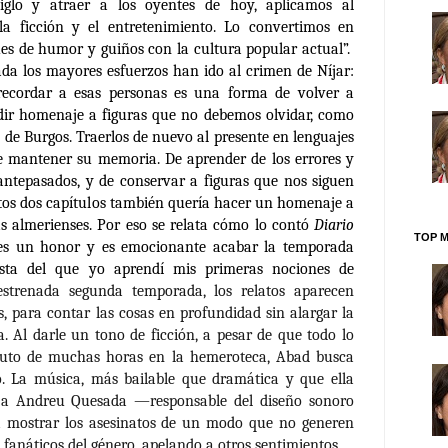
glo y atraer a los oyentes de hoy, aplicamos al
la ficción y el entretenimiento. Lo convertimos en
es de humor y guiños con la cultura popular actual”.
da los mayores esfuerzos han ido al crimen de Níjar:
ecordar a esas personas es una forma de volver a
dir homenaje a figuras que no debemos olvidar, como
 de Burgos. Traerlos de nuevo al presente en lenguajes
e mantener su memoria. De aprender de los errores y
 antepasados, y de conservar a figuras que nos siguen
stos dos capítulos también quería hacer un homenaje a
tas almerienses. Por eso se relata cómo lo contó
Diario
TOP M
, es un honor y es emocionante acabar la temporada
dista del que yo aprendí mis primeras nociones de
estrenada segunda temporada, los relatos aparecen
s, para contar las cosas en profundidad sin alargar la
. Al darle un tono de ficción, a pesar de que todo lo
fruto de muchas horas en la hemeroteca, Abad busca
to. La música, más bailable que dramática y que ella
 a Andreu Quesada —responsable del diseño sonoro
a mostrar los asesinatos de un modo que no generen
fanáticos del género, apelando a otros sentimientos.