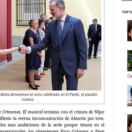
TOP S
Ca
eriodista almeriense en acto celebrado en El Pardo, el pasado
martes
de
Crímenes. El musical
termina con el crimen de Níjar
fiesto la eterna incomunicación de Almería por tren.
 los más ambiciosos de la serie porque tienen en el
excepcionales: los almerienses Paco Calavera y Pepe