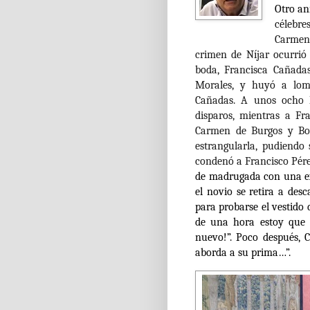
Otro an
célebre
Carmen
crimen de Níjar ocurrió 
boda, Francisca Cañada
Morales, y huyó a lom
Cañadas. A unos ocho k
disparos, mientras a Fr
Carmen de Burgos y Bod
estrangularla, pudiendo
condenó a Francisco Pér
de madrugada con una exp
el novio se retira a des
para probarse el vestido
de una hora estoy que 
nuevo!”. Poco después, 
aborda a su prima…”.