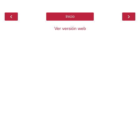
‹
›
Inicio
Ver versión web