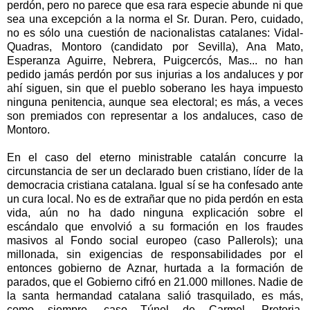
perdón, pero no parece que esa rara especie abunde ni que
sea una excepción a la norma el Sr. Duran. Pero, cuidado,
no es sólo una cuestión de nacionalistas catalanes: Vidal-
Quadras, Montoro (candidato por Sevilla), Ana Mato,
Esperanza Aguirre, Nebrera, Puigcercós, Mas... no han
pedido jamás perdón por sus injurias a los andaluces y por
ahí siguen, sin que el pueblo soberano les haya impuesto
ninguna penitencia, aunque sea electoral; es más, a veces
son premiados con representar a los andaluces, caso de
Montoro.
En el caso del eterno ministrable catalán concurre la
circunstancia de ser un declarado buen cristiano, líder de la
democracia cristiana catalana. Igual sí se ha confesado ante
un cura local. No es de extrañar que no pida perdón en esta
vida, aún no ha dado ninguna explicación sobre el
escándalo que envolvió a su formación en los fraudes
masivos al Fondo social europeo (caso Pallerols); una
millonada, sin exigencias de responsabilidades por el
entonces gobierno de Aznar, hurtada a la formación de
parados, que el Gobierno cifró en 21.000 millones. Nadie de
la santa hermandad catalana salió trasquilado, es más,
como siempre, caso Túnel de Carmel, Pretoria,