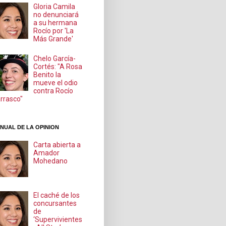
Gloria Camila
no denunciará
a su hermana
Rocío por 'La
Más Grande'
Chelo García-
Cortés: "A Rosa
Benito la
mueve el odio
contra Rocío
rrasco"
NUAL DE LA OPINION
Carta abierta a
Amador
Mohedano
El caché de los
concursantes
de
‘Supervivientes