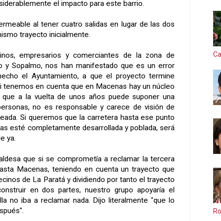
siderablemente el impacto para este barrio.
rmeable al tener cuatro salidas en lugar de las dos
smo trayecto inicialmente.
Ca
cinos, empresarios y comerciantes de la zona de
 y Sopalmo, nos han manifestado que es un error
hecho el Ayuntamiento, a que el proyecto termine
 Si tenemos en cuenta que en Macenas hay un núcleo
e que a la vuelta de unos años puede suponer una
personas, no es responsable y carece de visión de
nteada. Si queremos que la carretera hasta ese punto
as esté completamente desarrollada y poblada, será
e ya.
caldesa que si se comprometía a reclamar la tercera
asta Macenas, teniendo en cuenta un trayecto que
ecinos de La Paratá y dividiendo por tanto el trayecto
onstruir en dos partes, nuestro grupo apoyaría el
la no iba a reclamar nada. Dijo literalmente "que lo
spués".
Ro