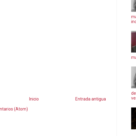
ma
in
má
de
ve
Inicio
Entrada antigua
ntarios (Atom)