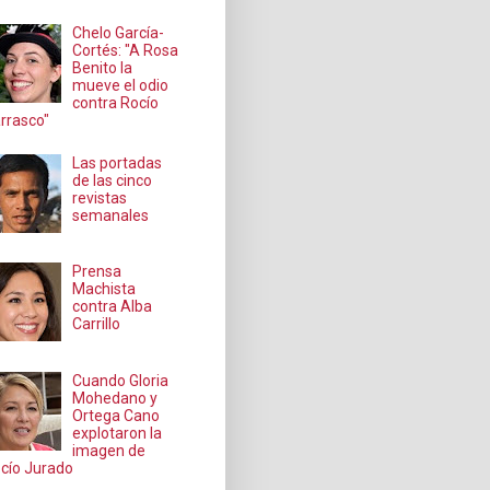
Chelo García-
Cortés: "A Rosa
Benito la
mueve el odio
contra Rocío
rrasco"
Las portadas
de las cinco
revistas
semanales
Prensa
Machista
contra Alba
Carrillo
Cuando Gloria
Mohedano y
Ortega Cano
explotaron la
imagen de
cío Jurado