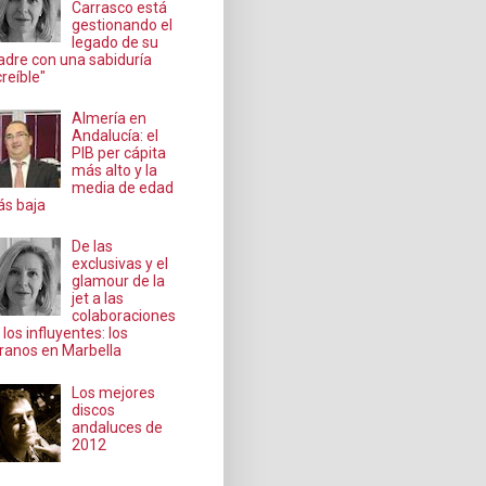
Carrasco está
gestionando el
legado de su
dre con una sabiduría
creíble"
Almería en
Andalucía: el
PIB per cápita
más alto y la
media de edad
s baja
De las
exclusivas y el
glamour de la
jet a las
colaboraciones
 los influyentes: los
ranos en Marbella
Los mejores
discos
andaluces de
2012