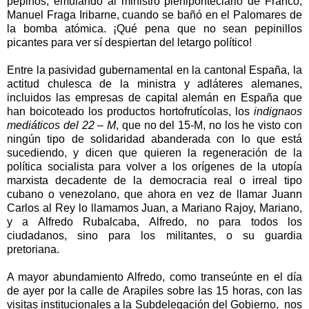
pepinos, emulando al ministro pleniponteciario de Franco,
Manuel Fraga Iribarne, cuando se bañó en el Palomares de
la bomba atómica. ¡Qué pena que no sean pepinillos
picantes para ver sí despiertan del letargo político!
Entre la pasividad gubernamental en la cantonal España, la
actitud chulesca de la ministra y adláteres alemanes,
incluidos las empresas de capital alemán en España que
han boicoteado los productos hortofrutícolas, los
indignaos
mediáticos del 22 – M
, que no del 15-M, no los he visto con
ningún tipo de solidaridad abanderada con lo que está
sucediendo, y dicen que quieren la regeneración de la
política socialista para volver a los orígenes de la utopía
marxista decadente de la democracia real o irreal tipo
cubano o venezolano, que ahora en vez de llamar Juann
Carlos al Rey lo llamamos Juan, a Mariano Rajoy, Mariano,
y a Alfredo Rubalcaba, Alfredo, no para todos los
ciudadanos, sino para los militantes, o su guardia
pretoriana.
A mayor abundamiento Alfredo, como transeúnte en el día
de ayer por la calle de Arapiles sobre las 15 horas, con las
visitas institucionales a la Subdelegación del Gobierno,
nos