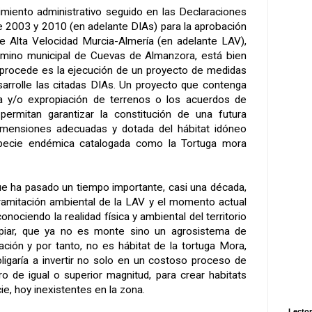
miento administrativo seguido en las Declaraciones
 2003 y 2010 (en adelante DIAs) para la aprobación
e Alta Velocidad Murcia-Almería (en adelante LAV),
érmino municipal de Cuevas de Almanzora, está bien
 procede es la ejecución de un proyecto de medidas
arrolle las citadas DIAs. Un proyecto que contenga
 y/o expropiación de terrenos o los acuerdos de
ermitan garantizar la constitución de una futura
dimensiones adecuadas y dotada del hábitat idóneo
specie endémica catalogada como la Tortuga mora
e ha pasado un tiempo importante, casi una década,
 tramitación ambiental de la LAV y el momento actual
onociendo la realidad física y ambiental del territorio
piar, que ya no es monte sino un agrosistema de
ación y por tanto, no es hábitat de la tortuga Mora,
ligaría a invertir no solo en un costoso proceso de
ro de igual o superior magnitud, para crear habitats
e, hoy inexistentes en la zona.
Lector