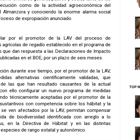
ecución como de la actividad agroeconómica del
l Almanzora y conociendo la enorme alarma social
roceso de expropiación anunciado.
elar por el promotor de la LAV del proceso de
s agrícolas de regadío establecido en el programa de
 que dan respuesta a las Declaraciones de Impacto
ublicadas en el BOE, por un plazo de seis meses.
ución durante ese tiempo, por el promotor de la LAV,
das alternativas científicamente validadas, que
n de las que han resultado causantes de la actual
TOP M
o con ello configurar un nuevo programa de medidas
ndo técnicamente aceptadas por el promotor de la
sustantivos con competencia sobre los hábitat y la
 se ven afectados por la LAV, permitan compensar
da de biodiversidad identificada con arreglo a lo
s, en la Directiva de Hábitat y en las distintas
 especies de rango estatal y autonómico.