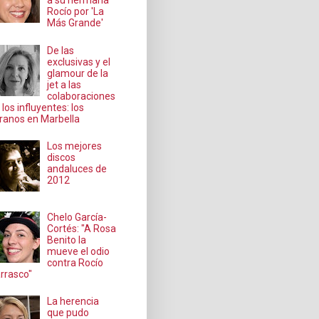
a su hermana
Rocío por 'La
Más Grande'
De las
exclusivas y el
glamour de la
jet a las
colaboraciones
 los influyentes: los
ranos en Marbella
Los mejores
discos
andaluces de
2012
Chelo García-
Cortés: "A Rosa
Benito la
mueve el odio
contra Rocío
rrasco"
La herencia
que pudo