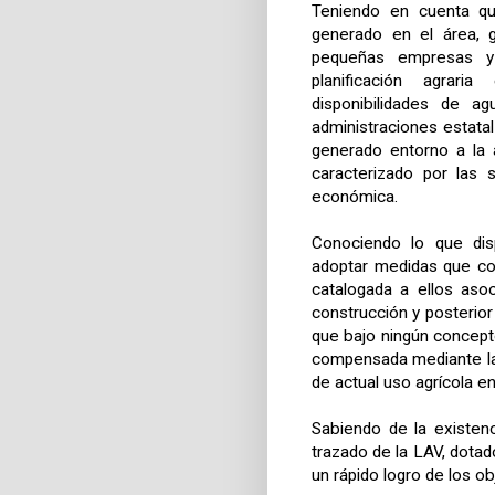
Teniendo en cuenta qu
generado en el área, g
pequeñas empresas y 
planificación agrari
disponibilidades de a
administraciones estata
generado entorno a la a
caracterizado por las s
económica.
Conociendo lo que dis
adoptar medidas que com
catalogada a ellos aso
construcción y posterio
que bajo ningún concepto
compensada mediante la p
de actual uso agrícola en
Sabiendo de la existenc
trazado de la LAV, dotad
un rápido logro de los o