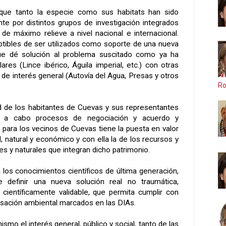
que tanto la especie como sus habitats han sido
nte por distintos grupos de investigación integrados
 de máximo relieve a nivel nacional e internacional.
tibles de ser utilizados como soporte de una nueva
que dé solución al problema suscitado como ya ha
res (Lince ibérico, Águila imperial, etc.) con otras
 de interés general (Autovía del Agua, Presas y otros
Ro
d de los habitantes de Cuevas y sus representantes
ar a cabo procesos de negociación y acuerdo y
 para los vecinos de Cuevas tiene la puesta en valor
l, natural y económico y con ella la de los recursos y
les y naturales que integran dicho patrimonio.
los conocimientos científicos de última generación,
de definir una nueva solución real no traumática,
científicamente validable, que permita cumplir con
sación ambiental marcados en las DIAs.
smo el interés general, público y social, tanto de las