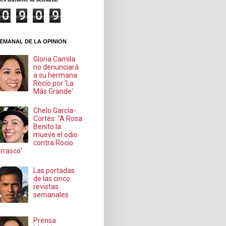
0
9
0
9
EMANAL DE LA OPINION
Gloria Camila
no denunciará
a su hermana
Rocío por 'La
Más Grande'
Chelo García-
Cortés: "A Rosa
Benito la
mueve el odio
contra Rocío
rrasco"
Las portadas
de las cinco
revistas
semanales
Prensa