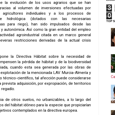
e la evolución de los usos agrarios que se han
3
racias al volumen de inversiones efectuadas por
agricultores individuales y a los procesos de
0
a e hidrológica (dotados con las necesarias
TOP S
guas para riego), han sido impulsados desde las
l y autonómica. Así como la gran entidad del empleo
ctividad agroindustrial citada en un marco general
everas restricciones derivadas de la actual crisis
pone la Directiva Hábitat sobre la necesidad de
pensen la pérdida de hábitat y de la biodiversidad
ciada, cuando esta sea generada por las obras de
r explotación de la mencionada LAV Murcia-Almería y
Ca
 técnico-científico, tal afección puede considerarse
revista adquisición, por expropiación, de territorios
 regadío.
ia de otros suelos, no urbanizables, a lo largo del
os del hábitat idóneo para la especie que propiciarían
bjetivos contemplados en la directiva europea.