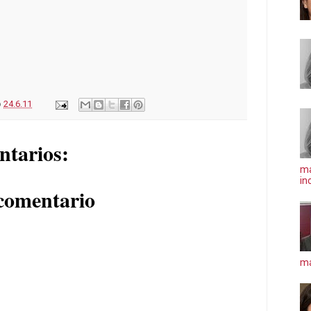
o
24.6.11
ntarios:
ma
in
comentario
má