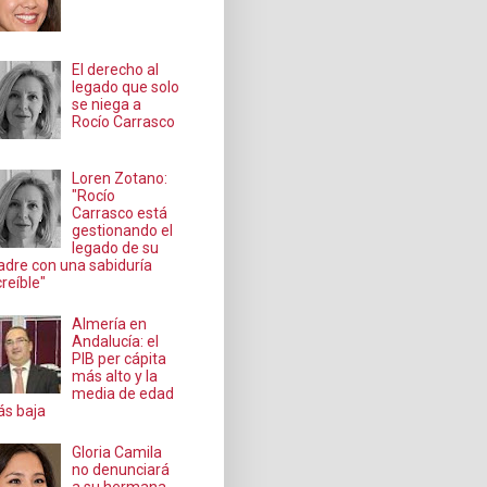
El derecho al
legado que solo
se niega a
Rocío Carrasco
Loren Zotano:
"Rocío
Carrasco está
gestionando el
legado de su
dre con una sabiduría
creíble"
Almería en
Andalucía: el
PIB per cápita
más alto y la
media de edad
s baja
Gloria Camila
no denunciará