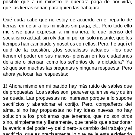
posible que a un ministro le quedara paga de por vida,
que las tierras serian para quien las trabajara...
Qué duda cabe que no estoy de acuerdo en el reparto de
tierras, en dejar a los ministros sin paga, etc. Pero todo ello
me sirve para expresar, a mi manera, lo que pienso del
socialismo actual, sin olvidar, ni por un solo instante, que los
tiempos han cambiado y nosotros con ellos. Pero, he aquí el
quid de la cuestión, ¿los socialistas actuales –los que
tienen el poder en sus manos- piensan en los ciudadanos
de a pie o piensan como los señoritos de la dictadura? Ya
sé que son muchas las preguntas y ninguna respuesta. Pero
ahora ya tocan las respuestas:
1)
Ahora mismo en mi partido hay más ruido de sables que
de propuestas. Los sables son
para ver quién se va y quién
se queda. Las propuestas no interesan porque ello supone
sacrificios y abandonar el cortijo. Pero, compañeros del
alma, si no hay propuestas no hay ideas nuevas, no hay
solución a los problemas que tenemos, que no son otros
síno, simplemente y llanamente, que tenéis que abandonar
la avaricia del poder –y del dinero- a cambio del trabajo y el
sacrificio, que es precisamente lo que se le esta exigiendo