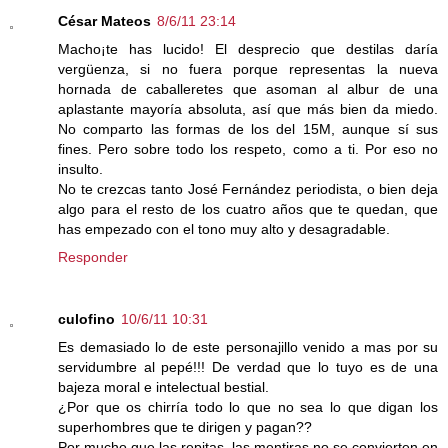
César Mateos
8/6/11 23:14
Macho¡te has lucido! El desprecio que destilas daría
vergüenza, si no fuera porque representas la nueva
hornada de caballeretes que asoman al albur de una
aplastante mayoría absoluta, así que más bien da miedo.
No comparto las formas de los del 15M, aunque sí sus
fines. Pero sobre todo los respeto, como a ti. Por eso no
insulto.
No te crezcas tanto José Fernández periodista, o bien deja
algo para el resto de los cuatro años que te quedan, que
has empezado con el tono muy alto y desagradable.
Responder
culofino
10/6/11 10:31
Es demasiado lo de este personajillo venido a mas por su
servidumbre al pepé!!! De verdad que lo tuyo es de una
bajeza moral e intelectual bestial.
¿Por que os chirría todo lo que no sea lo que digan los
superhombres que te dirigen y pagan??
Por mucho que las repitas, las mentiras no se convierten en