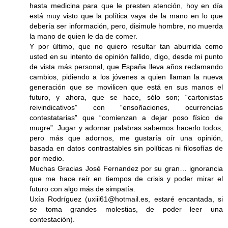
hasta medicina para que le presten atención, hoy en día
está muy visto que la política vaya de la mano en lo que
debería ser información, pero, disimule hombre, no muerda
la mano de quien le da de comer.
Y por último, que no quiero resultar tan aburrida como
usted en su intento de opinión fallido, digo, desde mi punto
de vista más personal, que España lleva años reclamando
cambios, pidiendo a los jóvenes a quien llaman la nueva
generación que se movilicen que está en sus manos el
futuro, y ahora, que se hace, sólo son; “cartonistas
reivindicativos” con “ensoñaciones, ocurrencias
contestatarias” que “comienzan a dejar poso físico de
mugre”. Jugar y adornar palabras sabemos hacerlo todos,
pero más que adornos, me gustaría oír una opinión,
basada en datos contrastables sin políticas ni filosofías de
por medio.
Muchas Gracias José Fernandez por su gran… ignorancia
que me hace reír en tiempos de crisis y poder mirar el
futuro con algo más de simpatía.
Uxía Rodríguez (uxiii61@hotmail.es, estaré encantada, si
se toma grandes molestias, de poder leer una
contestación).