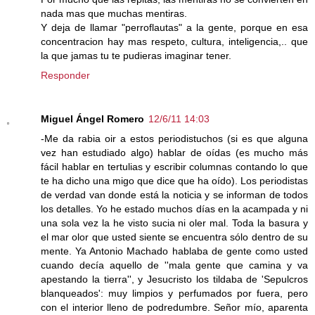
nada mas que muchas mentiras.
Y deja de llamar "perroflautas" a la gente, porque en esa
concentracion hay mas respeto, cultura, inteligencia,.. que
la que jamas tu te pudieras imaginar tener.
Responder
Miguel Ángel Romero
12/6/11 14:03
-Me da rabia oir a estos periodistuchos (si es que alguna
vez han estudiado algo) hablar de oídas (es mucho más
fácil hablar en tertulias y escribir columnas contando lo que
te ha dicho una migo que dice que ha oído). Los periodistas
de verdad van donde está la noticia y se informan de todos
los detalles. Yo he estado muchos días en la acampada y ni
una sola vez la he visto sucia ni oler mal. Toda la basura y
el mar olor que usted siente se encuentra sólo dentro de su
mente. Ya Antonio Machado hablaba de gente como usted
cuando decía aquello de ''mala gente que camina y va
apestando la tierra'', y Jesucristo los tildaba de 'Sepulcros
blanqueados': muy limpios y perfumados por fuera, pero
con el interior lleno de podredumbre. Señor mío, aparenta