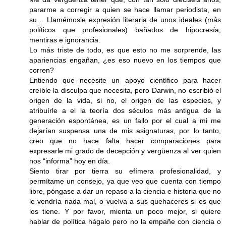
pararme a corregir a quien se hace llamar periodista, en
su… Llamémosle expresión literaria de unos ideales (más
políticos que profesionales) bañados de hipocresía,
mentiras e ignorancia.
Lo más triste de todo, es que esto no me sorprende, las
apariencias engañan, ¿es eso nuevo en los tiempos que
corren?
Entiendo que necesite un apoyo científico para hacer
creíble la disculpa que necesita, pero Darwin, no escribió el
origen de la vida, si no, el origen de las especies, y
atribuírle a el la teoría dos séculos más antigua de la
generación espontánea, es un fallo por el cual a mi me
dejarían suspensa una de mis asignaturas, por lo tanto,
creo que no hace falta hacer comparaciones para
expresarle mi grado de decepción y vergüenza al ver quien
nos “informa” hoy en día.
Siento tirar por tierra su efímera profesionalidad, y
permítame un consejo, ya que veo que cuenta con tiempo
libre, póngase a dar un repaso a la ciencia e historia que no
le vendría nada mal, o vuelva a sus quehaceres si es que
los tiene. Y por favor, mienta un poco mejor, si quiere
hablar de política hágalo pero no la empañe con ciencia o