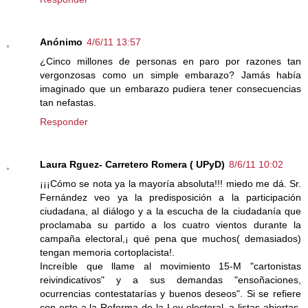
Anónimo
4/6/11 13:57
¿Cinco millones de personas en paro por razones tan
vergonzosas como un simple embarazo? Jamás había
imaginado que un embarazo pudiera tener consecuencias
tan nefastas.
Responder
Laura Rguez- Carretero Romera ( UPyD)
8/6/11 10:02
¡¡¡Cómo se nota ya la mayoría absoluta!!! miedo me dá. Sr.
Fernández veo ya la predisposición a la participación
ciudadana, al diálogo y a la escucha de la ciudadanía que
proclamaba su partido a los cuatro vientos durante la
campaña electoral,¡ qué pena que muchos( demasiados)
tengan memoria cortoplacista!.
Increíble que llame al movimiento 15-M "cartonistas
reivindicativos" y a sus demandas "ensoñaciones,
ocurrencias contestatarías y buenos deseos". Si se refiere
con esto a la Reforma de la Ley electoral, a listas abiertas,