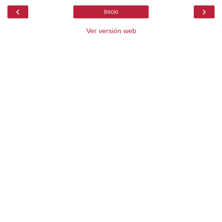
‹
›
Inicio
Ver versión web