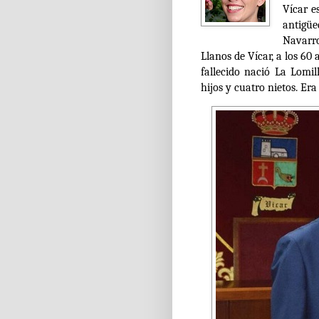
Vícar e
antigüe
Navarr
Llanos de Vícar, a los 60
fallecido nació La Lomi
hijos y cuatro nietos. Er