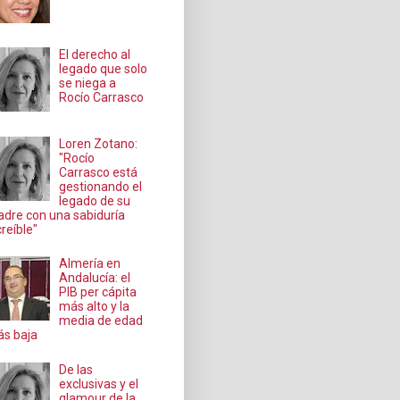
El derecho al
legado que solo
se niega a
Rocío Carrasco
Loren Zotano:
"Rocío
Carrasco está
gestionando el
legado de su
dre con una sabiduría
creíble"
Almería en
Andalucía: el
PIB per cápita
más alto y la
media de edad
s baja
De las
exclusivas y el
glamour de la