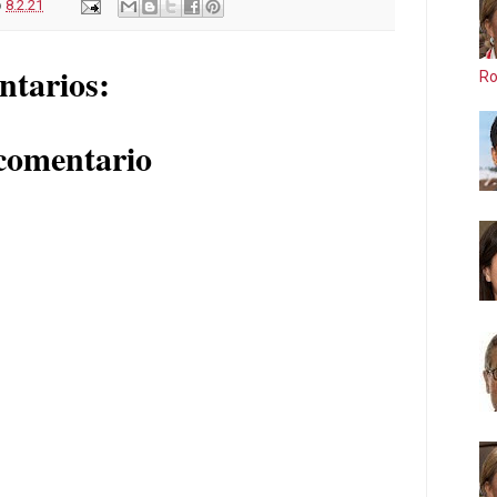
o
8.2.21
ntarios:
Ro
comentario