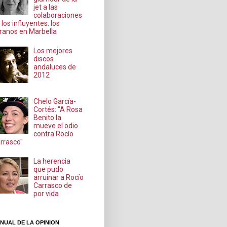
jet a las
colaboraciones
 los influyentes: los
ranos en Marbella
Los mejores
discos
andaluces de
2012
Chelo García-
Cortés: "A Rosa
Benito la
mueve el odio
contra Rocío
rrasco"
La herencia
que pudo
arruinar a Rocío
Carrasco de
por vida
NUAL DE LA OPINION