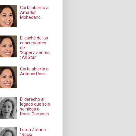
Carta abierta a
Amador
Mohedano
El caché de los
concursantes
de
‘Supervivientes
: All Star’
Carta abierta a
Antonio Rossi
El derecho al
legado que solo
se niega a
Rocío Carrasco
Loren Zotano:
"Rocío