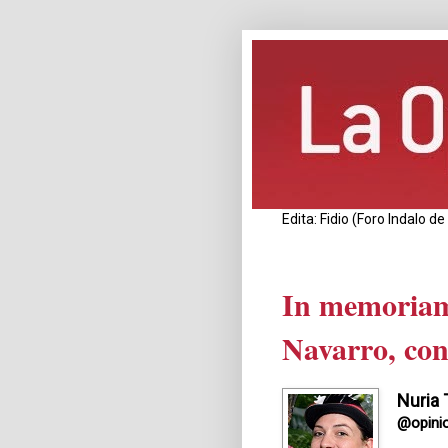
Edita: Fidio (Foro Indalo 
In memoriam
Navarro, conc
Nuria 
@opini