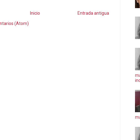
Inicio
Entrada antigua
ntarios (Atom)
ma
in
má