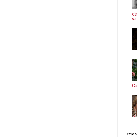
de
ve
Ca
TOP A