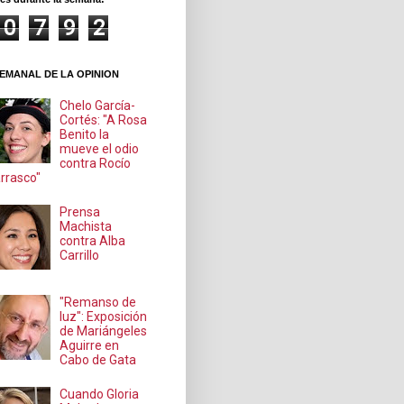
0
7
9
2
EMANAL DE LA OPINION
Chelo García-
Cortés: "A Rosa
Benito la
mueve el odio
contra Rocío
rrasco"
Prensa
Machista
contra Alba
Carrillo
"Remanso de
luz": Exposición
de Mariángeles
Aguirre en
Cabo de Gata
Cuando Gloria