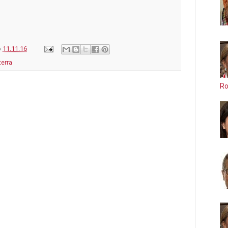
o
11.11.16
erra
Ro