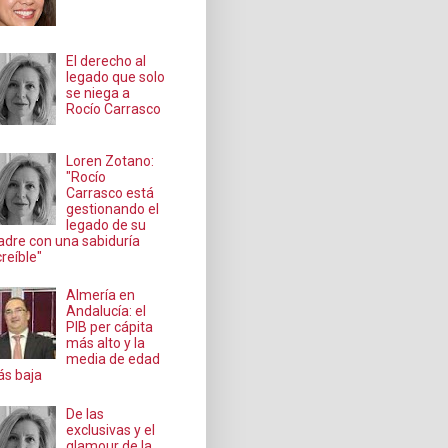
El derecho al
legado que solo
se niega a
Rocío Carrasco
Loren Zotano:
"Rocío
Carrasco está
gestionando el
legado de su
dre con una sabiduría
creíble"
Almería en
Andalucía: el
PIB per cápita
más alto y la
media de edad
s baja
De las
exclusivas y el
glamour de la