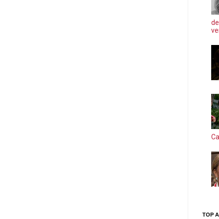
de
ve
Ca
TOP A