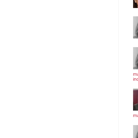
ma
in
má