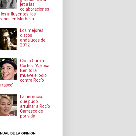
jet a las
colaboraciones
 los influyentes: los
ranos en Marbella
Los mejores
discos
andaluces de
2012
Chelo García-
Cortés: "A Rosa
Benito la
mueve el odio
contra Rocío
rrasco"
La herencia
que pudo
arruinar a Rocío
Carrasco de
por vida
NUAL DE LA OPINION