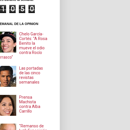
1
0
5
0
EMANAL DE LA OPINION
Chelo García-
Cortés: "A Rosa
Benito la
mueve el odio
contra Rocío
rrasco"
Las portadas
de las cinco
revistas
semanales
Prensa
Machista
contra Alba
Carrillo
"Remanso de