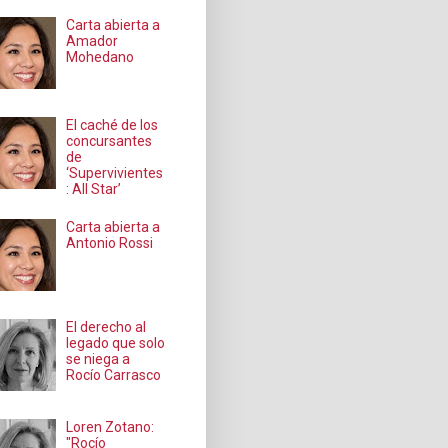
Carta abierta a
Amador
Mohedano
El caché de los
concursantes
de
‘Supervivientes
: All Star’
Carta abierta a
Antonio Rossi
El derecho al
legado que solo
se niega a
Rocío Carrasco
Loren Zotano:
"Rocío