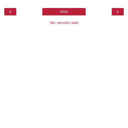
‹
›
Inicio
Ver versión web