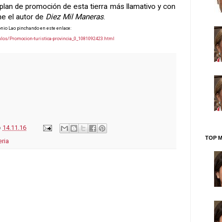
plan de promoción de esta tierra más llamativo y con
ne el autor de
Diez Mil Maneras
.
onio Lao pinchando en este enlace:
ulos/Promocion-turistica-provincia_0_1081092423.html
o
14.11.16
TOP M
eria