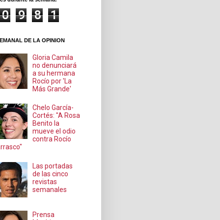
0
9
8
1
EMANAL DE LA OPINION
Gloria Camila
no denunciará
a su hermana
Rocío por 'La
Más Grande'
Chelo García-
Cortés: "A Rosa
Benito la
mueve el odio
contra Rocío
rrasco"
Las portadas
de las cinco
revistas
semanales
Prensa