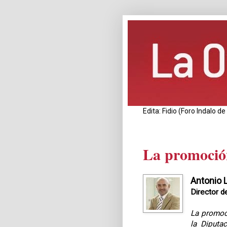
Edita: Fidio (Foro Indalo 
La promoción
Antonio 
Director d
La promoci
la Diputa