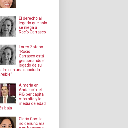
El derecho al
legado que solo
se niega a
Rocío Carrasco
Loren Zotano:
"Rocío
Carrasco está
gestionando el
legado de su
dre con una sabiduría
creíble"
Almería en
Andalucía: el
PIB per cápita
más alto y la
media de edad
s baja
Gloria Camila
no denunciará