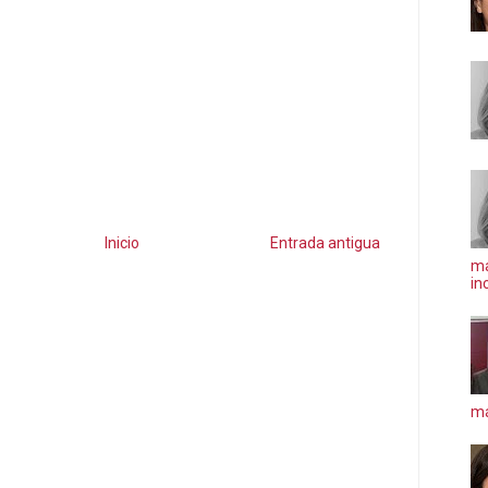
Inicio
Entrada antigua
ma
in
má