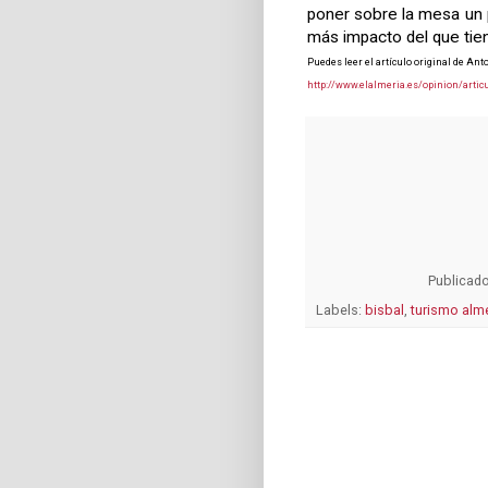
poner sobre la mesa un 
más impacto del que tie
Puedes leer el artículo original de Ant
http://www.elalmeria.es/opinion/artic
Publicad
Labels:
bisbal
,
turismo alm