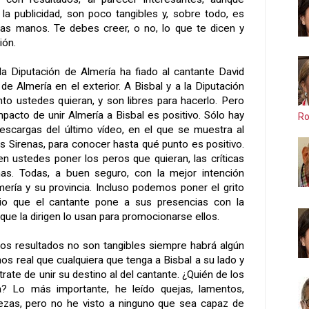
 la publicidad, son poco tangibles y, sobre todo, es
las manos. Te debes creer, o no, lo que te dicen y
ión.
a Diputación de Almería ha fiado al cantante David
 de Almería en el exterior. A Bisbal y a la Diputación
nto ustedes quieran, y son libres para hacerlo. Pero
pacto de unir Almería a Bisbal es positivo. Sólo hay
Ro
escargas del último vídeo, en el que se muestra al
las Sirenas, para conocer hasta qué punto es positivo.
en ustedes poner los peros que quieran, las críticas
as. Todas, a buen seguro, con la mejor intención
ría y su provincia. Incluso podemos poner el grito
cio que el cantante pone a sus presencias con la
 que la dirigen lo usan para promocionarse ellos.
os resultados no son tangibles siempre habrá algún
s real que cualquiera que tenga a Bisbal a su lado y
 trate de unir su destino al del cantante. ¿Quién de los
ía? Lo más importante, he leído quejas, lamentos,
dezas, pero no he visto a ninguno que sea capaz de