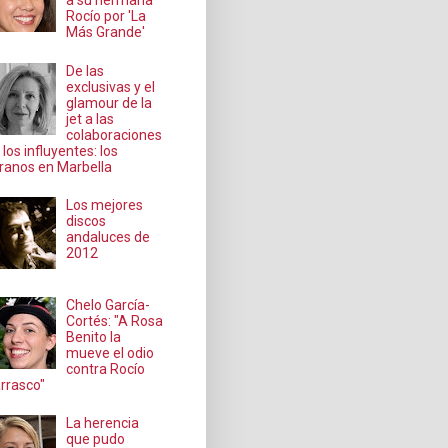
a su hermana
Rocío por 'La
Más Grande'
De las
exclusivas y el
glamour de la
jet a las
colaboraciones
 los influyentes: los
ranos en Marbella
Los mejores
discos
andaluces de
2012
Chelo García-
Cortés: "A Rosa
Benito la
mueve el odio
contra Rocío
rrasco"
La herencia
que pudo