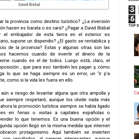
David Bisbal
3
6
r la provincia como destino turístico? ¿La inversión
TOP S
ción hacen es barata o es cara? ¿Pagar a David Bisbal
 el embajador de esta tierra en el exterior es
rario, supone un dispendio? ¿El gasto se rentabiliza y
cio de la provincia? Estas y algunas otras son las
os hacemos cuando de invertir el dinero de la
áxime cuando es el de todos. Luego está, claro, el
a oposición , que para eso también les pagan y, cómo
ga lo que se haga siempre es un error, un "ir p'a
te, como si la vida les fuera en ello.
, aún a riesgo de levantar alguna que otra ampolla y
Ca
ue siempre respetaré, aunque los olvide nada más
 ahora la promoción turística siempre se había ligado
les en ferias o visitas a capitales españolas o
vender lo que tenemos. Es una buena opción y el
egunda opción llegó en la misma medida que internet
obraron protagonismo. Aquí también se invierten
, con resultados, al parecer interesantes, aunque