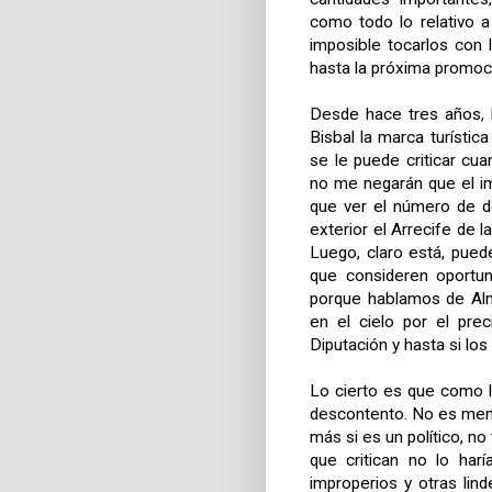
como todo lo relativo a
imposible tocarlos con 
hasta la próxima promoc
Desde hace tres años, l
Bisbal la marca turística
se le puede criticar cua
no me negarán que el im
que ver el número de d
exterior el Arrecife de 
Luego, claro está, pued
que consideren oportun
porque hablamos de Alme
en el cielo por el pre
Diputación y hasta si los
Lo cierto es que como l
descontento. No es meno
más si es un político, no
que critican no lo har
improperios y otras lin