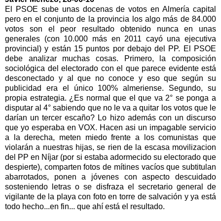
El PSOE sube unas docenas de votos en Almería capital
pero en el conjunto de la provincia los algo más de 84.000
votos son el peor resultado obtenido nunca en unas
generales (con 10.000 más en 2011 cayó una ejecutiva
provincial) y están 15 puntos por debajo del PP. El PSOE
debe analizar muchas cosas. Primero, la composición
sociológica del electorado con el que parece evidente está
desconectado y al que no conoce y eso que según su
publicidad era el único 100% almeriense. Segundo, su
propia estrategia. ¿Es normal que el que va 2° se ponga a
disputar al 4° sabiendo que no le va a quitar los votos que le
darían un tercer escaño? Lo hizo además con un discurso
que yo esperaba en VOX. Hacen asi un impagable servicio
a la derecha, meten miedo frente a los comunistas que
violarán a nuestras hijas, se rien de la escasa movilizacion
del PP en Níjar (por si estaba adormecido su electorado que
despierte), comparten fotos de mítines vacíos que subtitulan
abarrotados, ponen a jóvenes con aspecto descuidado
sosteniendo letras o se disfraza el secretario general de
vigilante de la playa con foto en torre de salvación y ya está
todo hecho...en fin... que ahí está el resultado.