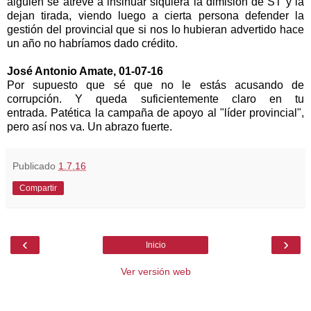
alguien se atreve a insinuar siquiera la dimisión de ST y la
dejan tirada, viendo luego a cierta persona defender la
gestión del provincial que si nos lo hubieran advertido hace
un año no habríamos dado crédito.
José Antonio Amate, 01-07-16
P
or supuesto que sé que no le estás acusando de
corrupción. Y queda suficientemente claro en tu
entrada.
Patética la campaña de apoyo al "líder provincial",
pero así nos va.
Un abrazo fuerte.
Publicado
1.7.16
Compartir
‹
›
Inicio
Ver versión web