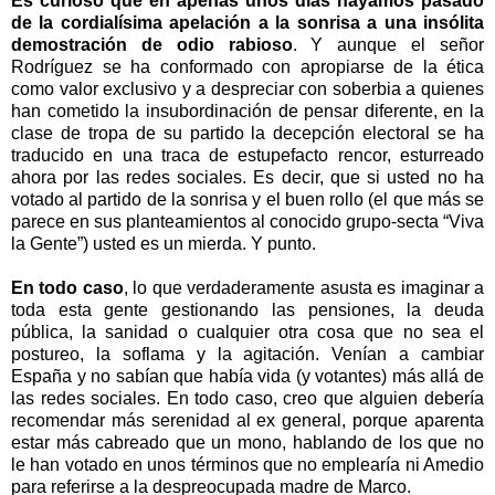
Es curioso que en apenas unos días hayamos pasado
de la cordialísima apelación a la sonrisa a una insólita
demostración de odio rabioso
. Y aunque el señor
Rodríguez se ha conformado con apropiarse de la ética
como valor exclusivo y a despreciar con soberbia a quienes
han cometido la insubordinación de pensar diferente, en la
clase de tropa de su partido la decepción electoral se ha
traducido en una traca de estupefacto rencor, esturreado
ahora por las redes sociales. Es decir, que si usted no ha
votado al partido de la sonrisa y el buen rollo (el que más se
parece en sus planteamientos al conocido grupo-secta “Viva
la Gente”) usted es un mierda. Y punto.
En todo caso
, lo que verdaderamente asusta es imaginar a
toda esta gente gestionando las pensiones, la deuda
pública, la sanidad o cualquier otra cosa que no sea el
postureo, la soflama y la agitación. Venían a cambiar
España y no sabían que había vida (y votantes) más allá de
las redes sociales. En todo caso, creo que alguien debería
recomendar más serenidad al ex general, porque aparenta
estar más cabreado que un mono, hablando de los que no
le han votado en unos términos que no emplearía ni Amedio
para referirse a la despreocupada madre de Marco.