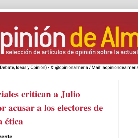
de Debate, Ideas y Opinión) / X: @opinionalmeria / Mail: laopiniondealm
iales critican a Julio
r acusar a los electores de
a ética
rente