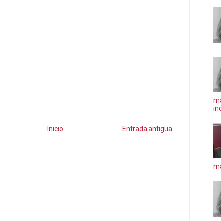
ma
in
Inicio
Entrada antigua
má