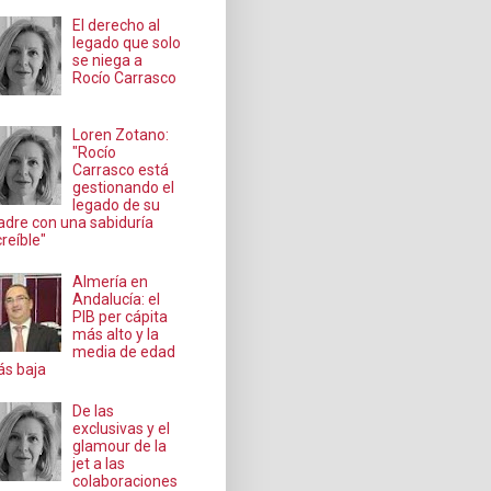
El derecho al
legado que solo
se niega a
Rocío Carrasco
Loren Zotano:
"Rocío
Carrasco está
gestionando el
legado de su
dre con una sabiduría
creíble"
Almería en
Andalucía: el
PIB per cápita
más alto y la
media de edad
s baja
De las
exclusivas y el
glamour de la
jet a las
colaboraciones