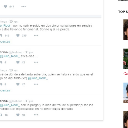
TOP S
Ca