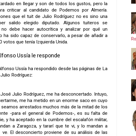
ardado en llegar y son de todos los gustos, pero la
ra criticar al candidato de Podemos por Almería.
ones que el tuit de Julio Rodríguez no es sino una
er salido elegido diputado. Algunos tuiteros se
 no debe hacer autocrítica y analizar por qué un
no ha sido capaz de conservarlo, a pesar de añadir a
Ro
0 votos que tenía Izquierda Unida.
lfonso Ussía le responde
 Alfonso Ussía ha respondido desde las páginas de La
Julio Rodríguez:
José Julio Rodríguez, me ha desconcertado. Intuyo,
ertarme, me ha metido en un enorme saco en cuyo
ue seamos arrestados muchos más de la mitad de los
iente -para el general de Podemos-, es su falta de
, y ha aceptado en la cumbre del escalafón militar,
dan a Zaragoza, y tararí que te vi, y lo mandan a
e ve. El desconcierto proviene de su análisis de las