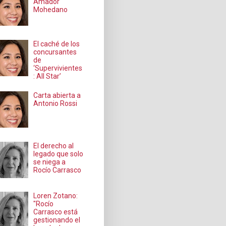
Amador
Mohedano
El caché de los
concursantes
de
‘Supervivientes
: All Star’
Carta abierta a
Antonio Rossi
El derecho al
legado que solo
se niega a
Rocío Carrasco
Loren Zotano:
"Rocío
Carrasco está
gestionando el