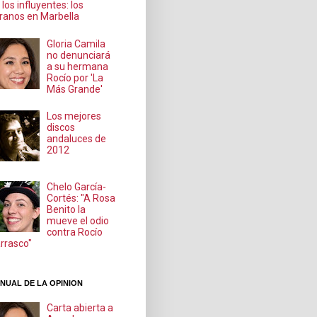
 los influyentes: los
ranos en Marbella
Gloria Camila
no denunciará
a su hermana
Rocío por 'La
Más Grande'
Los mejores
discos
andaluces de
2012
Chelo García-
Cortés: "A Rosa
Benito la
mueve el odio
contra Rocío
rrasco"
NUAL DE LA OPINION
Carta abierta a