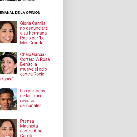
EMANAL DE LA OPINION
Gloria Camila
no denunciará
a su hermana
Rocío por 'La
Más Grande'
Chelo García-
Cortés: "A Rosa
Benito la
mueve el odio
contra Rocío
rrasco"
Las portadas
de las cinco
revistas
semanales
Prensa
Machista
contra Alba
Carrillo