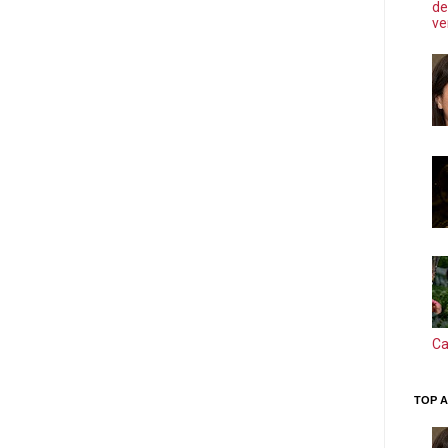
de
ve
Ca
TOP A