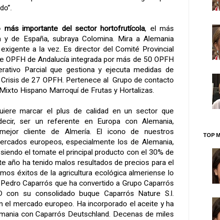
do”.
 más importante del sector hortofrutícola
, el más
a y de España, subraya Colomina. Mira a Alemania
 exigente a la vez. Es director del Comité Provincial
e OPFH de Andalucía integrada por más de 50 OPFH
ativo Parcial que gestiona y ejecuta medidas de
 Crisis de 27 OPFH. Pertenece al Grupo de contacto
Mixto Hispano Marroquí de Frutas y Hortalizas.
iere marcar el plus de calidad en un sector que
decir, ser un referente en Europa con Alemania,
mejor cliente de Almería. El icono de nuestros
TOP M
ercados europeos, especialmente los de Alemania,
, siendo el tomate el principal producto con el 30% de
te año ha tenido malos resultados de precios para el
timos éxitos de la agricultura ecológica almeriense lo
e Pedro Caparrós que ha convertido a Grupo Caparrós
 con su consolidado buque Caparrós Nature S.l.
n el mercado europeo. Ha incorporado el aceite y ha
emania con Caparrós Deutschland. Decenas de miles