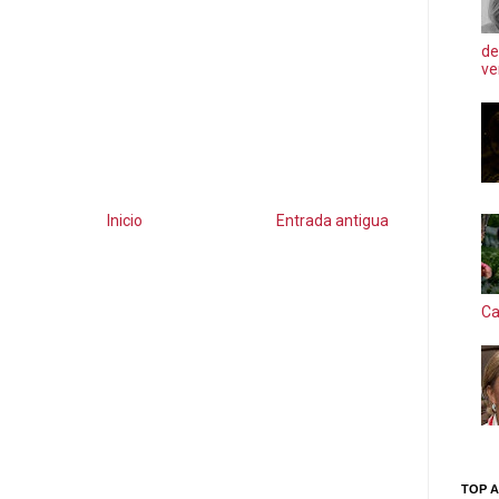
de
ve
Inicio
Entrada antigua
Ca
TOP A