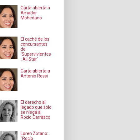
Carta abierta a
Amador
Mohedano
El caché de los
concursantes
de
‘Supervivientes
: All Star’
Carta abierta a
Antonio Rossi
El derecho al
legado que solo
se niega a
Rocío Carrasco
Loren Zotano:
"Rocío