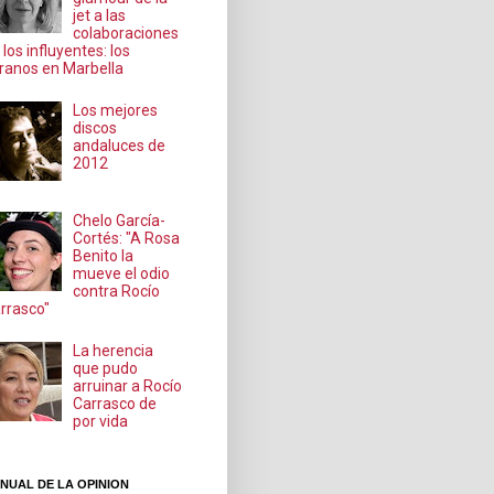
jet a las
colaboraciones
 los influyentes: los
ranos en Marbella
Los mejores
discos
andaluces de
2012
Chelo García-
Cortés: "A Rosa
Benito la
mueve el odio
contra Rocío
rrasco"
La herencia
que pudo
arruinar a Rocío
Carrasco de
por vida
NUAL DE LA OPINION