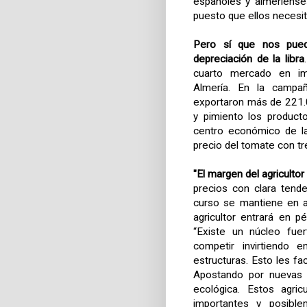
españoles y almeriense
puesto que ellos necesi
Pero sí que nos pued
depreciación de la libra
cuarto mercado en imp
Almería. En la campañ
exportaron más de 221.
y pimiento los product
centro económico de las
precio del tomate con tr
"El margen del agriculto
precios con clara tend
curso se mantiene en 
agricultor entrará en p
“Existe un núcleo fue
competir invirtiendo 
estructuras. Esto les fa
Apostando por nuevas v
ecológica. Estos agri
importantes y posible