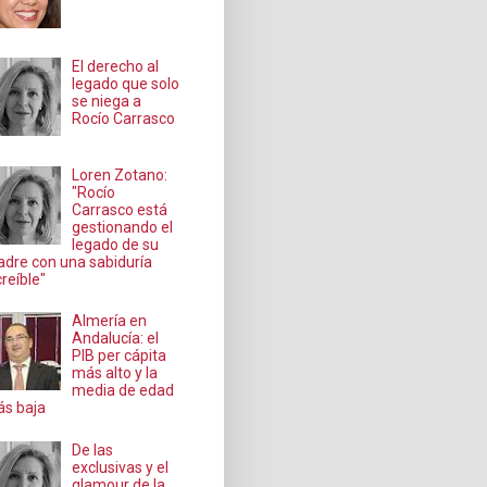
El derecho al
legado que solo
se niega a
Rocío Carrasco
Loren Zotano:
"Rocío
Carrasco está
gestionando el
legado de su
dre con una sabiduría
creíble"
Almería en
Andalucía: el
PIB per cápita
más alto y la
media de edad
s baja
De las
exclusivas y el
glamour de la