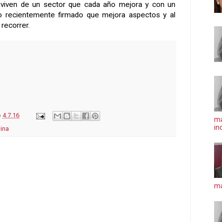
 viven de un sector que cada año mejora y con un
o recientemente firmado que mejora aspectos y al
recorrer.
o
4.7.16
ma
in
ina
má