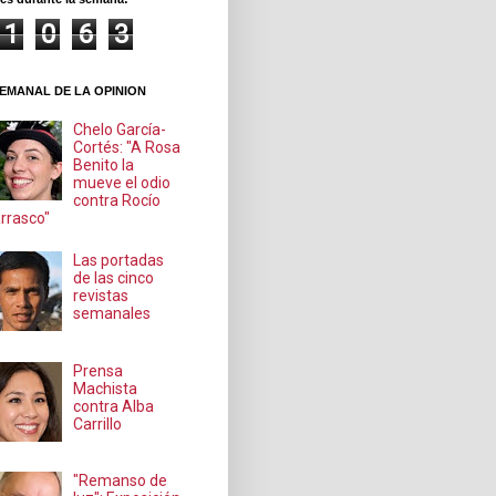
1
0
6
3
EMANAL DE LA OPINION
Chelo García-
Cortés: "A Rosa
Benito la
mueve el odio
contra Rocío
rrasco"
Las portadas
de las cinco
revistas
semanales
Prensa
Machista
contra Alba
Carrillo
"Remanso de