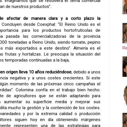
s. Imaginamos que se resolverá el tema comercial
tan de nuestros productos”.
e afectar de manera clara y a corto plazo la
. Concluyen desde Coexphal: “El Reino Unido es el
ortancia para los productos hortofrutícolas de
a pasada las comercializadoras de la provincia
000 toneladas a Reino Unido, siendo tomate, pepino
Ro
os más exportados a este destino”. Almería es el
 frutas y hortalizas. Le preocupa la situación del
es temporadas continuadas a la baja,
r en origen lleva 10 años reduciéndose
, debido a unos
encia negativa y a unos costes crecientes. Si este
algún momento de las próximas cinco campañas el
érdidas”. Colomina confía en el trabajo bien hecho:
rte de agricultores que se están adaptando para
en aumentar su superficie media y mejorar sus
cilita mucho la gestión y la contención de los costes.
ariedades y por la extrema calidad o producción
cultores siguen hoy en día obteniendo márgenes
mente representen una de las estrategias para