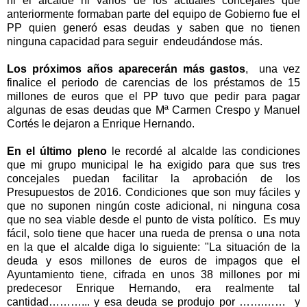
ni el alcalde ni varios de los actuales concejales que
anteriormente formaban parte del equipo de Gobierno fue el
PP quien generó esas deudas y saben que no tienen
ninguna capacidad para seguir endeudándose más.
Los próximos años aparecerán más gastos
, una vez
finalice el periodo de carencias de los préstamos de 15
millones de euros que el PP tuvo que pedir para pagar
algunas de esas deudas que Mª Carmen Crespo y Manuel
Cortés le dejaron a Enrique Hernando.
En el último pleno
le recordé al alcalde las condiciones
que mi grupo municipal le ha exigido para que sus tres
concejales puedan facilitar la aprobación de los
Presupuestos de 2016. Condiciones que son muy fáciles y
que no suponen ningún coste adicional, ni ninguna cosa
que no sea viable desde el punto de vista político. Es muy
fácil, solo tiene que hacer una rueda de prensa o una nota
en la que el alcalde diga lo siguiente: "La situación de la
deuda y esos millones de euros de impagos que el
Ayuntamiento tiene, cifrada en unos 38 millones por mi
predecesor Enrique Hernando, era realmente tal
cantidad………... y esa deuda se produjo por …….…… y