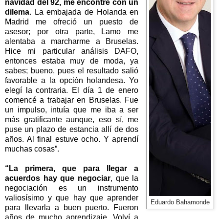
navidad del 92, me encontré con un
dilema
. La embajada de Holanda en
Madrid me ofreció un puesto de
asesor; por otra parte, Lamo me
alentaba a marcharme a Bruselas.
Hice mi particular análisis DAFO,
entonces estaba muy de moda, ya
sabes; bueno, pues el resultado salió
favorable a la opción holandesa. Yo
elegí la contraria. El día 1 de enero
comencé a trabajar en Bruselas. Fue
un impulso, intuía que me iba a ser
más gratificante aunque, eso sí, me
puse un plazo de estancia allí de dos
años. Al final estuve ocho. Y aprendí
muchas cosas”.
“La primera, que para llegar a
acuerdos hay que negociar
, que la
negociación es un instrumento
valiosísimo y que hay que aprender
Eduardo Bahamonde
para llevarla a buen puerto. Fueron
años de mucho aprendizaje. Volví a