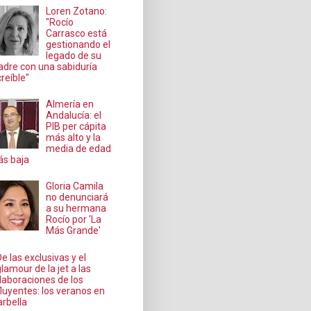
Loren Zotano:
"Rocío
Carrasco está
gestionando el
legado de su
dre con una sabiduría
creíble"
Almería en
Andalucía: el
PIB per cápita
más alto y la
media de edad
s baja
Gloria Camila
no denunciará
a su hermana
Rocío por 'La
Más Grande'
De las exclusivas y el
glamour de la jet a las
laboraciones de los
fluyentes: los veranos en
rbella