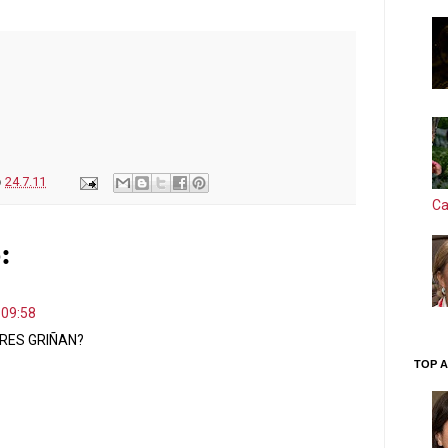
o
24.7.11
Ca
:
 09:58
ERES GRIÑAN?
TOP A