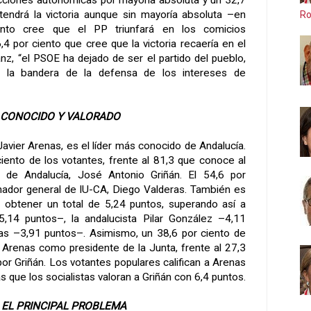
cciones autonómicas por mayoría absoluta y un 32,7
tendrá la victoria aunque sin mayoría absoluta –en
Ro
ento cree que el PP triunfará en los comicios
,4 por ciento que cree que la victoria recaería en el
z, “el PSOE ha dejado de ser el partido del pueblo,
do la bandera de la defensa de los intereses de
S CONOCIDO Y VALORADO
Javier Arenas, es el líder más conocido de Andalucía.
iento de los votantes, frente al 81,3 que conoce al
 de Andalucía, José Antonio Griñán. El 54,6 por
nador general de IU-CA, Diego Valderas. También es
al obtener un total de 5,24 puntos, superando así a
,14 puntos–, la andalucista Pilar González –4,11
as –3,91 puntos–. Asimismo, un 38,6 por ciento de
a Arenas como presidente de la Junta, frente al 27,3
or Griñán. Los votantes populares califican a Arenas
s que los socialistas valoran a Griñán con 6,4 puntos.
 EL PRINCIPAL PROBLEMA