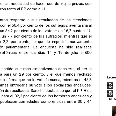
io, sin necesidad de hacer uso de viejas pinzas, que
ron tanto al PP como a IU.
untos respecto a sus resultados de las elecciones
on el 50,4 por ciento de los sufragios, aventajaría al
n 34,2 por ciento de los votos– en 16,2 puntos. IU-
a un 7,7 por ciento de los sufragios, mientras que el
 2,2 por ciento, lo que le impediría nuevamente
ón parlamentaria. La encuesta ha sido realizada
elefónicas entre los días 14 y 19 de julio a 800
 partido que más simpatizantes despierta, al ser la
da para un 29 por ciento, y el que menos rechazo
Lector
nto afirma que no le votaría nunca, mientras el 45,8
3
amás entregaría su voto a los socialistas andaluces.
ión de resultados, Sanz ha destacado que el PP-A es
8
ca para el 32,3 por ciento de los hombres andaluces y
TOP S
la población con edades comprendidas entre 30 y 44