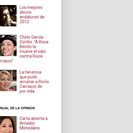
Los mejores
discos
andaluces de
2012
Chelo García-
Cortés: "A Rosa
Benito la
mueve el odio
contra Rocío
rrasco"
La herencia
que pudo
arruinar a Rocío
Carrasco de
por vida
NUAL DE LA OPINION
Carta abierta a
Amador
Mohedano