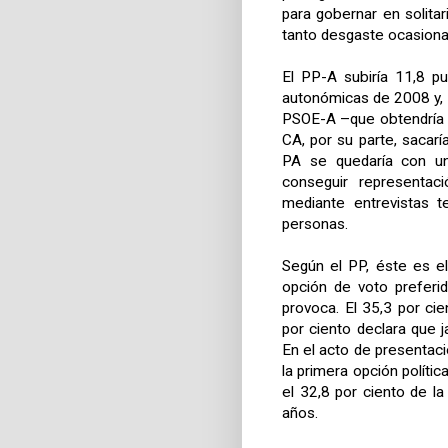
para gobernar en solitar
tanto desgaste ocasiona
El PP-A subiría 11,8 p
autonómicas de 2008 y, c
PSOE-A –que obtendría u
CA, por su parte, sacarí
PA se quedaría con un
conseguir representaci
mediante entrevistas t
personas.
Según el PP, éste es el
opción de voto preferi
provoca. El 35,3 por cie
por ciento declara que j
En el acto de presentac
la primera opción políti
el 32,8 por ciento de 
años.