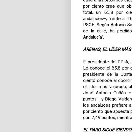
ganará las próximas ele
por ciento cree que ob
total, un 65,8 por ci
andaluces–, frente al 16
PSOE. Según Antonio San
de la calle, ha perdi
Andalucía”.
ARENAS, EL LÍDER MÁ
El presidente del PP-A, 
Lo conoce el 85,8 por c
presidente de la Junta
ciento conoce al coordi
el líder más valorado, 
José Antonio Griñán –5
puntos– y Diego Valder
los andaluces prefiere 
por ciento que apuesta p
con 7,49 puntos, mientra
EL PARO SIGUE SIENDO