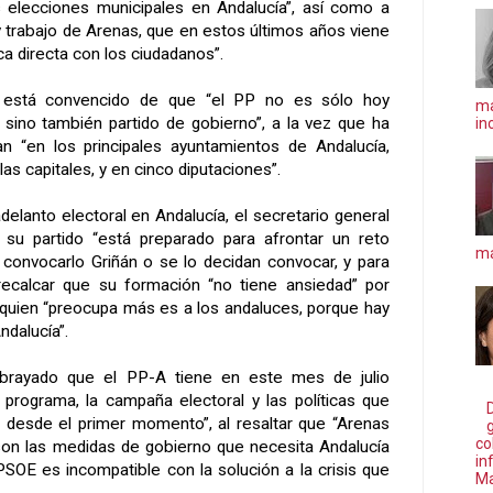
s elecciones municipales en Andalucía”, así como a
 y trabajo de Arenas, que en estos últimos años viene
ca directa con los ciudadanos”.
 está convencido de que “el PP no es sólo hoy
ma
, sino también partido de gobierno”, a la vez que ha
in
n “en los principales ayuntamientos de Andalucía,
las capitales, y en cinco diputaciones”.
elanto electoral en Andalucía, el secretario general
su partido “está preparado para afrontar un reto
má
 convocarlo Griñán o se lo decidan convocar, y para
ecalcar que su formación “no tiene ansiedad” por
 quien “preocupa más es a los andaluces, porque hay
dalucía”.
ubrayado que el PP-A tiene en este mes de julio
 programa, la campaña electoral y las políticas que
e desde el primer momento”, al resaltar que “Arenas
co
son las medidas de gobierno que necesita Andalucía
in
PSOE es incompatible con la solución a la crisis que
Ma