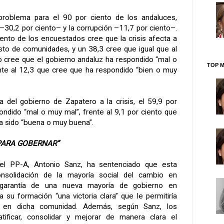
l problema para el 90 por ciento de los andaluces,
–30,2 por ciento– y la corrupción –11,7 por ciento–.
iento de los encuestados cree que la crisis afecta a
sto de comunidades, y un 38,3 cree que igual que al
to cree que el gobierno andaluz ha respondido “mal o
TOP M
rente al 12,3 que cree que ha respondido “bien o muy
 del gobierno de Zapatero a la crisis, el 59,9 por
ondido “mal o muy mal”, frente al 9,1 por ciento que
a sido “buena o muy buena”.
 PARA GOBERNAR”
del PP-A, Antonio Sanz, ha sentenciado que esta
onsolidación de la mayoría social del cambio en
a garantía de una nueva mayoría de gobierno en
ra su formación “una victoria clara” que le permitiría
o” en dicha comunidad. Además, según Sanz, los
atificar, consolidar y mejorar de manera clara el