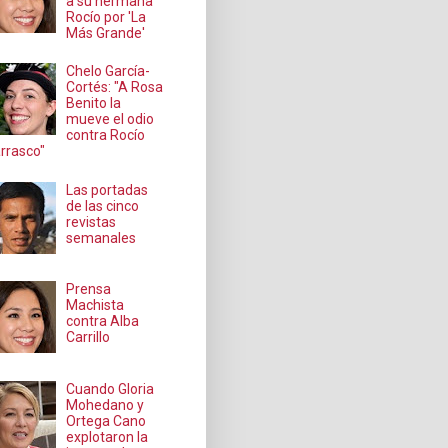
a su hermana
Rocío por 'La
Más Grande'
Chelo García-
Cortés: "A Rosa
Benito la
mueve el odio
contra Rocío
rrasco"
Las portadas
de las cinco
revistas
semanales
Prensa
Machista
contra Alba
Carrillo
Cuando Gloria
Mohedano y
Ortega Cano
explotaron la