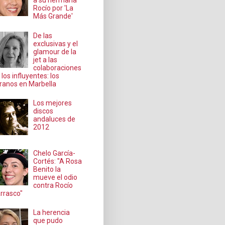
a su hermana
Rocío por 'La
Más Grande'
De las
exclusivas y el
glamour de la
jet a las
colaboraciones
 los influyentes: los
ranos en Marbella
Los mejores
discos
andaluces de
2012
Chelo García-
Cortés: "A Rosa
Benito la
mueve el odio
contra Rocío
rrasco"
La herencia
que pudo