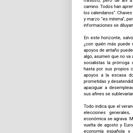
ministro, pero de ahí a
camino. Todos
han apren
los calendarios". Chaves
y marzo "es mínima", pe
informaciones se diluyan
En este horizonte, sal
¿con quién más puede n
apoyos de antaño pueden
algo, asumen que no va a 
socialistas la prórrog
hasta por sus propios c
apoyos a la escasa dot
prometidas y desatendid
apaciguar a desemplead
sus afines se sublevaría
Todo indica que el veran
elecciones generales
económica se agrava. Mu
vuelta de agosto y Euro
economía española y l