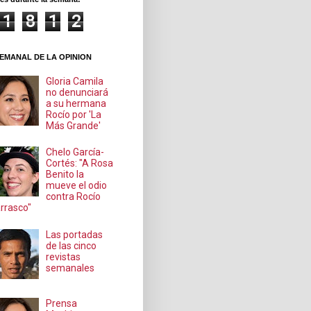
1
8
1
2
EMANAL DE LA OPINION
Gloria Camila
no denunciará
a su hermana
Rocío por 'La
Más Grande'
Chelo García-
Cortés: "A Rosa
Benito la
mueve el odio
contra Rocío
rrasco"
Las portadas
de las cinco
revistas
semanales
Prensa