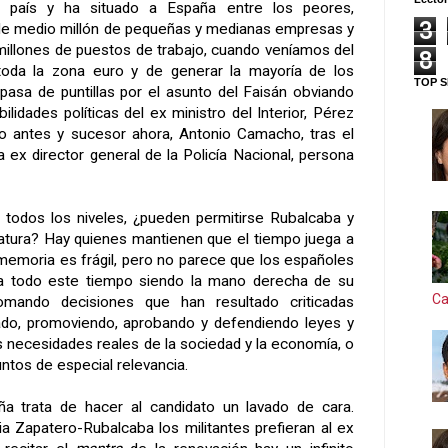
 país y ha situado a España entre los peores,
3
 de medio millón de pequeñas y medianas empresas y
 millones de puestos de trabajo, cuando veníamos del
8
oda la zona euro y de generar la mayoría de los
TOP S
asa de puntillas por el asunto del Faisán obviando
ilidades políticas del ex ministro del Interior, Pérez
o antes y sucesor ahora, Antonio Camacho, tras el
a ex director general de
la Policía
Nacional
, persona
 todos los niveles, ¿pueden permitirse Rubalcaba y
slatura? Hay quienes mantienen que el tiempo juega a
memoria es frágil, pero no parece que los españoles
eva todo este tiempo siendo la mano derecha de su
Ca
omando decisiones que han resultado criticadas
ado, promoviendo, aprobando y defendiendo leyes y
s necesidades reales de la sociedad y la economía, o
ntos de especial relevancia.
a trata de hacer al candidato un lavado de cara.
ia Zapatero-Rubalcaba los militantes prefieran al ex