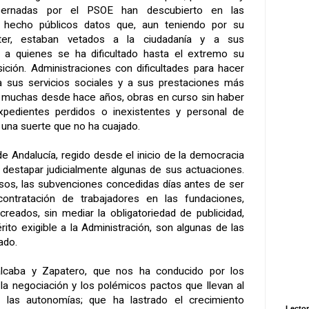
bernadas por el PSOE han descubierto en las
n hecho públicos datos que, aun teniendo por su
cter, estaban vetados a la ciudadanía y a sus
, a quienes se ha dificultado hasta el extremo su
ición. Administraciones con dificultades para hacer
a sus servicios sociales y a sus prestaciones más
 muchas desde hace años, obras en curso sin haber
xpedientes perdidos o inexistentes y personal de
 una suerte que no ha cuajado.
e Andalucía, regido desde el inicio de la democracia
o destapar judicialmente algunas de sus actuaciones.
lsos, las subvenciones concedidas días antes de ser
 contratación de trabajadores en las fundaciones,
reados, sin mediar la obligatoriedad de publicidad,
rito exigible a
la Administración
, son algunas de las
ado.
lcaba y Zapatero, que nos ha conducido por los
la negociación y los polémicos pactos que llevan al
 las autonomías; que ha lastrado el crecimiento
Lector