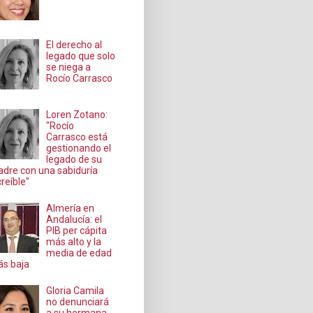
El derecho al
legado que solo
se niega a
Rocío Carrasco
Loren Zotano:
"Rocío
Carrasco está
gestionando el
legado de su
dre con una sabiduría
creíble"
Almería en
Andalucía: el
PIB per cápita
más alto y la
media de edad
s baja
Gloria Camila
no denunciará