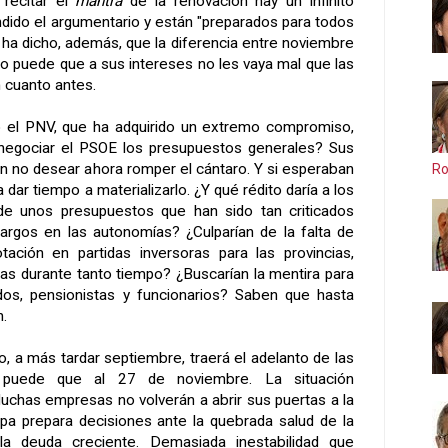
 recitar el
mantra
de la renovación hay un infinito
dido el argumentario y están "preparados para todos
ha dicho, además, que la diferencia entre noviembre
ro puede que a sus intereses no les vaya mal que las
 cuanto antes.
vo el PNV, que ha adquirido un extremo compromiso,
egociar el PSOE los presupuestos generales? Sus
 no desear ahora romper el cántaro. Y si esperaban
Ro
dar tiempo a materializarlo. ¿Y qué rédito daría a los
a de unos presupuestos que han sido tan criticados
argos en las autonomías? ¿Culparían de la falta de
ación en partidas inversoras para las provincias,
as durante tanto tiempo? ¿Buscarían la mentira para
os, pensionistas y funcionarios? Saben que hasta
n.
o, a más tardar septiembre, traerá el adelanto de las
, puede que al 27 de noviembre. La situación
chas empresas no volverán a abrir sus puertas a la
pa prepara decisiones ante la quebrada salud de la
a deuda creciente. Demasiada inestabilidad que