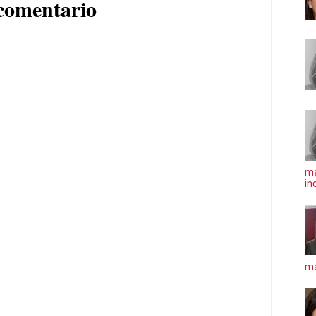
comentario
ma
in
má