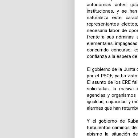
autonomías antes go
instituciones, y se ha
naturaleza este cará
representantes electos
necesaria labor de opos
frente a sus nóminas, 
elementales, impagadas
concurrido concurso, e
confianza a la espera de
El gobierno de
la Junta
d
por el PSOE, ya ha vist
El asunto de los ERE fa
solicitadas, la masiva
agencias y organismos c
igualdad, capacidad y mé
alarmas que han retumb
Y el gobierno de Ruba
turbulentos caminos de 
abismo la situación de